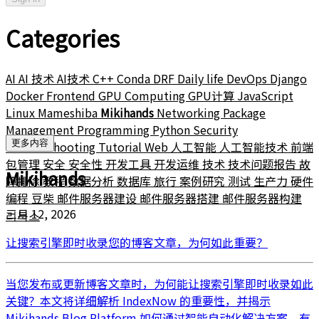
Categories
AI
AI 技术
AI技术
C++
Conda
DRF
Daily life
DevOps
Django
Docker
Frontend
GPU Computing
GPU计算
JavaScript
Linux
Mameshiba
Mikihands
Networking
Package
Management
Programming
Python
Security
更多内容
Troubleshooting
Tutorial
Web
人工智能
人工智能技术
前端
包管理
安全
安全性
开发工具
开发运维
技术
技术问题报告
故
Mikihands
障排除
教程
数据分析
数据库
旅行
案例研究
测试
生产力
硬件
编程
豆柴
邮件服务器建设
邮件服务器搭建
邮件服务器构建
三月 12, 2026
리눅스
让搜索引擎即时收录您的博客文章，为何如此重要？
当您发布或更新博客文章时，为何能让搜索引擎即时收录如此
关键？本文将详细解析 IndexNow 的重要性，并揭示
Mikihands Blog Platform 如何通过智能自动化解决方案，有