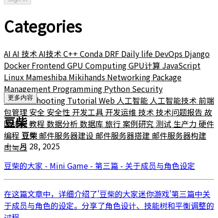
Categories
AI
AI 技术
AI技术
C++
Conda
DRF
Daily life
DevOps
Django
Docker
Frontend
GPU Computing
GPU计算
JavaScript
Linux
Mameshiba
Mikihands
Networking
Package
Management
Programming
Python
Security
更多内容
Troubleshooting
Tutorial
Web
人工智能
人工智能技术
前端
包管理
安全
安全性
开发工具
开发运维
技术
技术问题报告
故
豆柴
障排除
教程
数据分析
数据库
旅行
案例研究
测试
生产力
硬件
编程
豆柴
邮件服务器建设
邮件服务器搭建
邮件服务器构建
十一月 28, 2025
리눅스
豆柴的大家 - Mini Game - 第三篇 - 关于成员与角色设定
在这篇文章中，详细介绍了'豆柴的大家迷你游戏'第三篇中关
于成员与角色的设定。分享了角色设计、技能树和平衡调整的
过程。