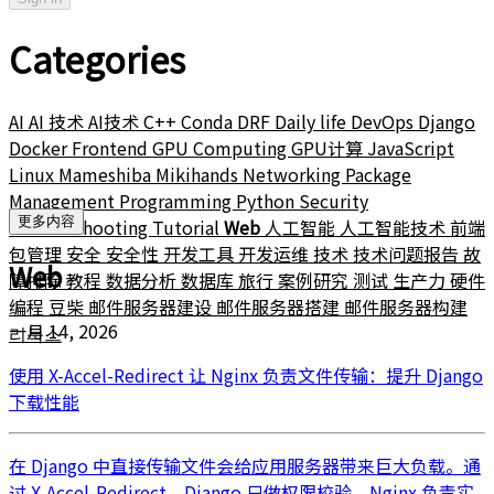
Categories
AI
AI 技术
AI技术
C++
Conda
DRF
Daily life
DevOps
Django
Docker
Frontend
GPU Computing
GPU计算
JavaScript
Linux
Mameshiba
Mikihands
Networking
Package
Management
Programming
Python
Security
更多内容
Troubleshooting
Tutorial
Web
人工智能
人工智能技术
前端
包管理
安全
安全性
开发工具
开发运维
技术
技术问题报告
故
Web
障排除
教程
数据分析
数据库
旅行
案例研究
测试
生产力
硬件
编程
豆柴
邮件服务器建设
邮件服务器搭建
邮件服务器构建
一月 14, 2026
리눅스
使用 X-Accel-Redirect 让 Nginx 负责文件传输：提升 Django
下载性能
在 Django 中直接传输文件会给应用服务器带来巨大负载。通
过 X-Accel-Redirect，Django 只做权限校验，Nginx 负责实