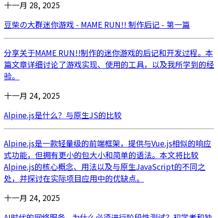
十一月 28, 2025
豆柴の大群迷你游戏 - MAME RUN!! 制作后记 - 第一篇
分享关于MAME RUN!!制作的迷你游戏的后记和开发过程。本
篇文章详细讨论了游戏实现、使用的工具，以及我所学到的经
验。
十一月 24, 2025
Alpine.js是什么？与原生JS的比较
Alpine.js是一款轻量级的前端框架，提供与Vue.js相似的响应
式功能，但拥有更小的包大小和简单的语法。本文将比较
Alpine.js的核心概念、用法以及与原生JavaScript的不同之
处，并探讨在实际项目应用中的优缺点。
十一月 24, 2025
AI时代的网络服务 - 为什么必须进行阶段性测试？初学者和独