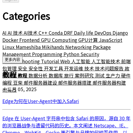
Categories
AI
AI 技术
AI技术
C++
Conda
DRF
Daily life
DevOps
Django
Docker
Frontend
GPU Computing
GPU计算
JavaScript
Linux
Mameshiba
Mikihands
Networking
Package
Management
Programming
Python
Security
更多内容
Troubleshooting
Tutorial
Web
人工智能
人工智能技术
前端
包管理
安全
安全性
开发工具
开发运维
技术
技术问题报告
故
教程
障排除
教程
数据分析
数据库
旅行
案例研究
测试
生产力
硬件
编程
豆柴
邮件服务器建设
邮件服务器搭建
邮件服务器构建
十二月 05, 2025
리눅스
Edge为何在User-Agent中加入Safari
Edge 在 User-Agent 字符串中包含 Safari 的原因，源自 30 年
的浏览器战争与遗留代码的历史。本文阐述 Netscape、IE、
Chrome、WebKit、Gecko 等引擎与品牌如何相互作用，以