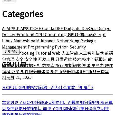
Categories
AI
AI 技术
AI技术
C++
Conda
DRF
Daily life
DevOps
Django
Docker
Frontend
GPU Computing
GPU计算
JavaScript
Linux
Mameshiba
Mikihands
Networking
Package
Management
Programming
Python
Security
更多内容
Troubleshooting
Tutorial
Web
人工智能
人工智能技术
前端
包管理
安全
安全性
开发工具
开发运维
技术
技术问题报告
故
GPU计算
障排除
教程
数据分析
数据库
旅行
案例研究
测试
生产力
硬件
编程
豆柴
邮件服务器建设
邮件服务器搭建
邮件服务器构建
十一月 21, 2025
리눅스
从CPU到GPU的权力转移 - AI为什么喜欢“矩阵”?
本文讨论了从CPU转向GPU的原因、AI模型如何偏好矩阵运算
以及性能提升的案例。阐述了GPU加速如何提升深度学习性
能及矩阵运算的高效性。