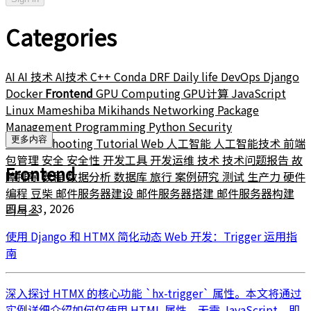
Categories
AI
AI 技术
AI技术
C++
Conda
DRF
Daily life
DevOps
Django
Docker
Frontend
GPU Computing
GPU计算
JavaScript
Linux
Mameshiba
Mikihands
Networking
Package
Management
Programming
Python
Security
更多内容
Troubleshooting
Tutorial
Web
人工智能
人工智能技术
前端
包管理
安全
安全性
开发工具
开发运维
技术
技术问题报告
故
Frontend
障排除
教程
数据分析
数据库
旅行
案例研究
测试
生产力
硬件
编程
豆柴
邮件服务器建设
邮件服务器搭建
邮件服务器构建
四月 23, 2026
리눅스
使用 Django 和 HTMX 简化动态 Web 开发：Trigger 运用指
南
深入探讨 HTMX 的核心功能 `hx-trigger` 属性。本文将通过
实例详细介绍如何仅使用 HTML 属性，无需 JavaScript，即