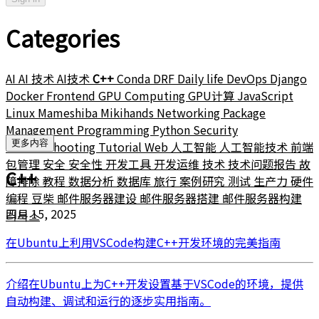
Categories
AI
AI 技术
AI技术
C++
Conda
DRF
Daily life
DevOps
Django
Docker
Frontend
GPU Computing
GPU计算
JavaScript
Linux
Mameshiba
Mikihands
Networking
Package
Management
Programming
Python
Security
更多内容
Troubleshooting
Tutorial
Web
人工智能
人工智能技术
前端
包管理
安全
安全性
开发工具
开发运维
技术
技术问题报告
故
C++
障排除
教程
数据分析
数据库
旅行
案例研究
测试
生产力
硬件
编程
豆柴
邮件服务器建设
邮件服务器搭建
邮件服务器构建
四月 15, 2025
리눅스
在Ubuntu上利用VSCode构建C++开发环境的完美指南
介绍在Ubuntu上为C++开发设置基于VSCode的环境，提供
自动构建、调试和运行的逐步实用指南。