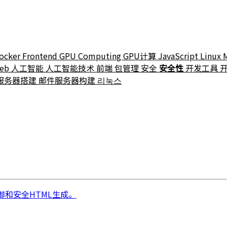
ocker
Frontend
GPU Computing
GPU计算
JavaScript
Linux
eb
人工智能
人工智能技术
前端
包管理
安全
安全性
开发工具
服务器搭建
邮件服务器构建
리눅스
SS防御和安全HTML生成。