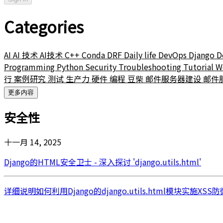
Categories
AI
AI 技术
AI技术
C++
Conda
DRF
Daily life
DevOps
Django
D
Programming
Python
Security
Troubleshooting
Tutorial
W
行
案例研究
测试
生产力
硬件
编程
豆柴
邮件服务器建设
邮件
更多内容
安全性
十一月 14, 2025
Django的HTML安全卫士 - 深入探讨 'django.utils.html'
详细说明如何利用Django的django.utils.html模块实施X