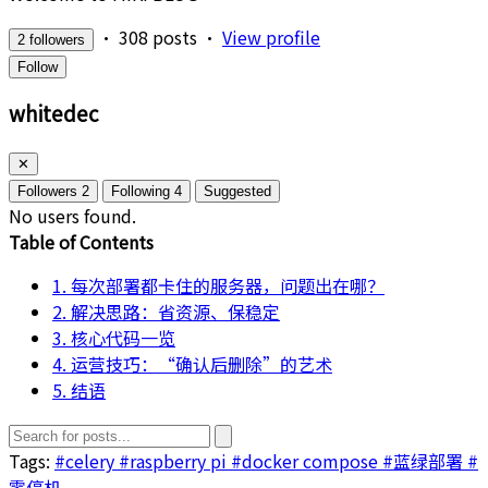
•
308 posts
•
View profile
2 followers
Follow
whitedec
✕
Followers
2
Following
4
Suggested
No users found.
Table of Contents
1. 每次部署都卡住的服务器，问题出在哪？
2. 解决思路：省资源、保稳定
3. 核心代码一览
4. 运营技巧：“确认后删除”的艺术
5. 结语
Tags:
#celery
#raspberry pi
#docker compose
#蓝绿部署
#
零停机