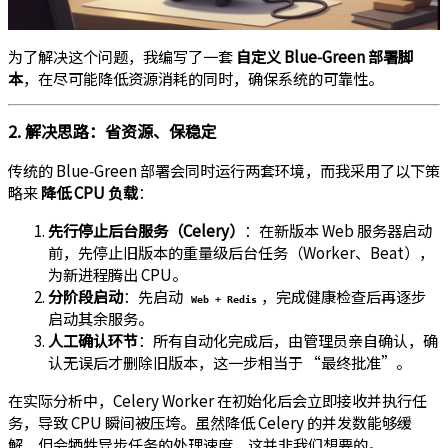
为了解决这个问题，我编写了一套
自定义 Blue‑Green 部署脚
本
，在尽可能降低资源消耗的同时，确保系统的可靠性。
2. 解决思路：省资源、保稳定
传统的 Blue‑Green 部署会同时运行两套环境，而我采用了以下策
略来
降低 CPU 负载
：
先行停止后台服务（Celery）
：在新版本 Web 服务器启动
前，先停止旧版本的重量级后台任务（Worker、Beat），
为新进程腾出 CPU。
分阶段启动
：先启动
，完成健康检查后再逐步
Web + Redis
启动其余服务。
人工确认环节
：所有自动化完成后，由管理员亲自确认，确
认无误后才删除旧版本，这一步相当于 “最终批准”。
在实际分析中，Celery Worker 在初始化后会立即接收并执行任
务，导致 CPU 瞬间被压垮。虽然降低 Celery 的并发数能够缓
解，但会牺牲异步任务的处理速度，这并非我们想要的。