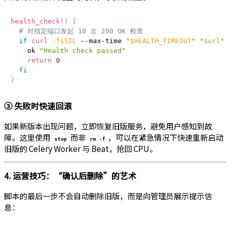
health_check
(
)
{
# 对指定端口发起 10 次 200 OK 检查
if
curl
-fsSIL
 --max-time 
"
$HEALTH_TIMEOUT
"
"
$url
"
;
    ok 
"Health check passed"
return
0
fi
}
③ 失败时快速回滚
如果新版本出现问题，立即恢复旧版服务，避免用户感知到故
障。这里使用
而非
，可以在紧急情况下快速重新启动
stop
rm -f
旧版的 Celery Worker 与 Beat，抢回 CPU。
4. 运营技巧：“确认后删除”的艺术
脚本的最后一步不会自动删除旧版，而是向管理员展示提示信
息：