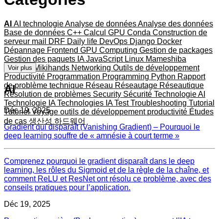
AI
AI technologie
Analyse de données
Analyse des données
Base de données
C++
Calcul GPU
Conda
Construction de
serveur mail
DRF
Daily life
DevOps
Django
Docker
Dépannage
Frontend
GPU Computing
Gestion de packages
Gestion des paquets
IA
JavaScript
Linux
Mameshiba
Matériel
Mikihands
Networking
Outils de développement
Voir plus
Productivité
Programmation
Programming
Python
Rapport
de problème technique
Réseau
Réseautage
Réseautique
AI
Résolution de problèmes
Security
Sécurité
Technologie AI
Technologie IA
Technologies IA
Test
Troubleshooting
Tutorial
Déc 19, 2025
Tutoriel
Voyage
outils de développement
productivité
Études
de cas
생산성
하드웨어
Gradient qui disparaît (Vanishing Gradient) – Pourquoi le
deep learning souffre de « amnésie à court terme »
Comprenez pourquoi le gradient disparaît dans le deep
learning, les rôles du Sigmoid et de la règle de la chaîne, et
comment ReLU et ResNet ont résolu ce problème, avec des
conseils pratiques pour l’application.
Déc 19, 2025