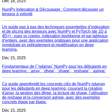
Déc 16, 2025
NumPy Indexation & Découpage : Comment découper un
tenseur à volonté
Un guide pas à pas des techniques essentielles d’indexation
et de slicing des tenseurs avec NumPy et PyTorch (de 1D à
4D+) : vues vs copies, indexation booléenne et par tableaux
d’entiers, avec des exemples pratiques pour une application
immédiate en prétraitement et modélisation en deep
learning.
Déc 15, 2025
Fondamentaux de l’`ndarray` NumPy pour les débutants en
deep learning : `array`, `dtype`, `shape`, `reshape`, `astype`
Ce guide approfondit les concepts clés de NumPy ndarray
pour les débutants en deep learning, couvrant la création
d'array, la gestion des dtype, la lecture de shape, l'utilisation
de reshape et la conversion astype, avec des exemples
concrets étape par étape.
Déc 15, 2025