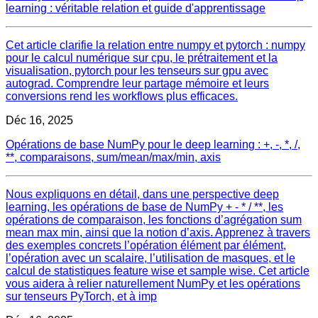
learning : véritable relation et guide d'apprentissage
Cet article clarifie la relation entre numpy et pytorch : numpy
pour le calcul numérique sur cpu, le prétraitement et la
visualisation, pytorch pour les tenseurs sur gpu avec
autograd. Comprendre leur partage mémoire et leurs
conversions rend les workflows plus efficaces.
Déc 16, 2025
Opérations de base NumPy pour le deep learning : +, -, *, /,
**, comparaisons, sum/mean/max/min, axis
Nous expliquons en détail, dans une perspective deep
learning, les opérations de base de NumPy + - * / **, les
opérations de comparaison, les fonctions d’agrégation sum
mean max min, ainsi que la notion d’axis. Apprenez à travers
des exemples concrets l’opération élément par élément,
l’opération avec un scalaire, l’utilisation de masques, et le
calcul de statistiques feature wise et sample wise. Cet article
vous aidera à relier naturellement NumPy et les opérations
sur tenseurs PyTorch, et à imp