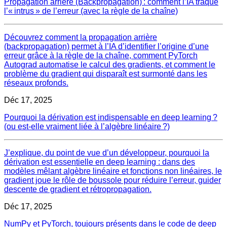
Propagation arrière (Backpropagation) : comment l’IA traque
l’« intrus » de l’erreur (avec la règle de la chaîne)
Découvrez comment la propagation arrière
(backpropagation) permet à l’IA d’identifier l’origine d’une
erreur grâce à la règle de la chaîne, comment PyTorch
Autograd automatise le calcul des gradients, et comment le
problème du gradient qui disparaît est surmonté dans les
réseaux profonds.
Déc 17, 2025
Pourquoi la dérivation est indispensable en deep learning ?
(ou est‑elle vraiment liée à l’algèbre linéaire ?)
J’explique, du point de vue d’un développeur, pourquoi la
dérivation est essentielle en deep learning : dans des
modèles mêlant algèbre linéaire et fonctions non linéaires, le
gradient joue le rôle de boussole pour réduire l’erreur, guider
descente de gradient et rétropropagation.
Déc 17, 2025
NumPy et PyTorch, toujours présents dans le code de deep