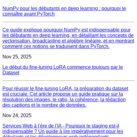
NumPy pour les débutants en deep learning : pourquoi le
connaître avant PyTorch
Ce guide explique pourquoi NumPy est indispensable pour
les débutants en deep learning, en détaillant les concepts de
vectorisation, broadcasting et algèbre linéaire, et en montrant
comment ces notions se traduisent dans PyTorch.
Nov 25, 2025
Le début du fine-tuning LoRA commence toujours par le
Dataset
Pour réussir le fine-tuning LoRA, la préparation du dataset
est cruciale. Cet article propose un guide pratique sur la
résolution des images, le ratio, la cohérence, la rédaction
des captions et le nombre de données.
Nov 24, 2025
Services Web à l'ère de l'IA - Pourquoi le staging est-il
indispensable ? Un guide à lire impérativement pour les
débutants et les développeurs web indépendants