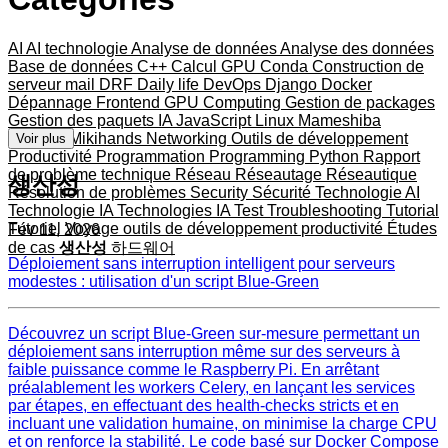
AI
AI technologie
Analyse de données
Analyse des données
Base de données
C++
Calcul GPU
Conda
Construction de
serveur mail
DRF
Daily life
DevOps
Django
Docker
Dépannage
Frontend
GPU Computing
Gestion de packages
Gestion des paquets
IA
JavaScript
Linux
Mameshiba
Matériel
Mikihands
Networking
Outils de développement
Voir plus
Productivité
Programmation
Programming
Python
Rapport
de problème technique
Réseau
Réseautage
Réseautique
생산성
Résolution de problèmes
Security
Sécurité
Technologie AI
Technologie IA
Technologies IA
Test
Troubleshooting
Tutorial
Tutoriel
Voyage
outils de développement
productivité
Études
Fév 11, 2026
de cas
생산성
하드웨어
Déploiement sans interruption intelligent pour serveurs
modestes : utilisation d'un script Blue‑Green
Découvrez un script Blue‑Green sur‑mesure permettant un
déploiement sans interruption même sur des serveurs à
faible puissance comme le Raspberry Pi. En arrêtant
préalablement les workers Celery, en lançant les services
par étapes, en effectuant des health‑checks stricts et en
incluant une validation humaine, on minimise la charge CPU
et on renforce la stabilité. Le code basé sur Docker Compose