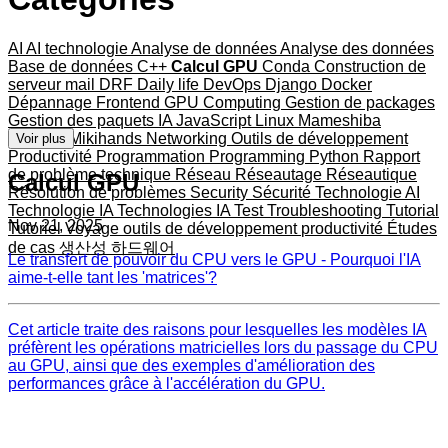
AI
AI technologie
Analyse de données
Analyse des données
Base de données
C++
Calcul GPU
Conda
Construction de
serveur mail
DRF
Daily life
DevOps
Django
Docker
Dépannage
Frontend
GPU Computing
Gestion de packages
Gestion des paquets
IA
JavaScript
Linux
Mameshiba
Matériel
Mikihands
Networking
Outils de développement
Voir plus
Productivité
Programmation
Programming
Python
Rapport
de problème technique
Réseau
Réseautage
Réseautique
Calcul GPU
Résolution de problèmes
Security
Sécurité
Technologie AI
Technologie IA
Technologies IA
Test
Troubleshooting
Tutorial
Nov 21, 2025
Tutoriel
Voyage
outils de développement
productivité
Études
de cas
생산성
하드웨어
Le transfert de pouvoir du CPU vers le GPU - Pourquoi l'IA
aime-t-elle tant les 'matrices'?
Cet article traite des raisons pour lesquelles les modèles IA
préfèrent les opérations matricielles lors du passage du CPU
au GPU, ainsi que des exemples d'amélioration des
performances grâce à l'accélération du GPU.