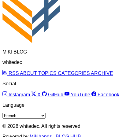
MIKI BLOG
whitedec
RSS
ABOUT
TOPICS
CATEGORIES
ARCHIVE
Social
Instagram
X
GitHub
YouTube
Facebook
Language
© 2026 whitedec. All rights reserved.
Powered by
Mikihands
,
BLOG HUB