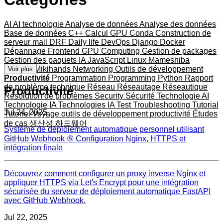
AI
AI technologie
Analyse de données
Analyse des données
Base de données
C++
Calcul GPU
Conda
Construction de
serveur mail
DRF
Daily life
DevOps
Django
Docker
Dépannage
Frontend
GPU Computing
Gestion de packages
Gestion des paquets
IA
JavaScript
Linux
Mameshiba
Matériel
Mikihands
Networking
Outils de développement
Voir plus
Productivité
Programmation
Programming
Python
Rapport
de problème technique
Réseau
Réseautage
Réseautique
Productivité
Résolution de problèmes
Security
Sécurité
Technologie AI
Technologie IA
Technologies IA
Test
Troubleshooting
Tutorial
Jul 24, 2025
Tutoriel
Voyage
outils de développement
productivité
Études
de cas
생산성
하드웨어
Système de déploiement automatique personnel utilisant
GitHub Webhook ⑤ Configuration Nginx, HTTPS et
intégration finale
Découvrez comment configurer un proxy inverse Nginx et
appliquer HTTPS via Let's Encrypt pour une intégration
sécurisée du serveur de déploiement automatique FastAPI
avec GitHub Webhook.
Jul 22, 2025