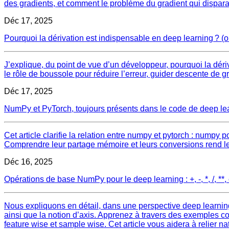
des gradients, et comment le problème du gradient qui dispara
Déc 17, 2025
Pourquoi la dérivation est indispensable en deep learning ? (ou 
J’explique, du point de vue d’un développeur, pourquoi la dériv
le rôle de boussole pour réduire l’erreur, guider descente de g
Déc 17, 2025
NumPy et PyTorch, toujours présents dans le code de deep lear
Cet article clarifie la relation entre numpy et pytorch : numpy 
Comprendre leur partage mémoire et leurs conversions rend le
Déc 16, 2025
Opérations de base NumPy pour le deep learning : +, -, *, /, 
Nous expliquons en détail, dans une perspective deep learnin
ainsi que la notion d’axis. Apprenez à travers des exemples con
feature wise et sample wise. Cet article vous aidera à relier 