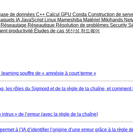
Base de données
C++
Calcul GPU
Conda
Construction de serv
paquets
IA
JavaScript
Linux
Mameshiba
Matériel
Mikihands
Net
u
Réseautage
Réseautique
Résolution de problèmes
Security
Sé
ment
productivité
Études de cas
생산성
하드웨어
 learning souffre de « amnésie à court terme »
g, les rôles du Sigmoid et de la règle de la chaîne, et commen
intrus » de l’erreur (avec la règle de la chaîne)
met à l’IA d’identifier l’origine d’une erreur grâce à la règle