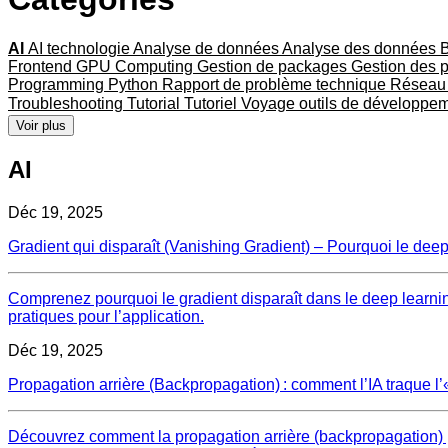
AI
AI technologie
Analyse de données
Analyse des données
Frontend
GPU Computing
Gestion de packages
Gestion des 
Programming
Python
Rapport de problème technique
Résea
Troubleshooting
Tutorial
Tutoriel
Voyage
outils de développe
Voir plus
AI
Déc 19, 2025
Gradient qui disparaît (Vanishing Gradient) – Pourquoi le deep
Comprenez pourquoi le gradient disparaît dans le deep learnin
pratiques pour l’application.
Déc 19, 2025
Propagation arrière (Backpropagation) : comment l’IA traque l’« 
Découvrez comment la propagation arrière (backpropagation) per