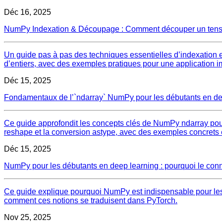
Déc 16, 2025
NumPy Indexation & Découpage : Comment découper un tense
Un guide pas à pas des techniques essentielles d’indexation 
d’entiers, avec des exemples pratiques pour une application i
Déc 15, 2025
Fondamentaux de l’`ndarray` NumPy pour les débutants en deep 
Ce guide approfondit les concepts clés de NumPy ndarray pour le
reshape et la conversion astype, avec des exemples concrets 
Déc 15, 2025
NumPy pour les débutants en deep learning : pourquoi le conn
Ce guide explique pourquoi NumPy est indispensable pour les d
comment ces notions se traduisent dans PyTorch.
Nov 25, 2025