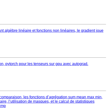
 algèbre linéaire et fonctions non linéaires, le gradient joue
tion, pytorch pour les tenseurs sur gpu avec autograd.
e comparaison, les fonctions d’agrégation sum mean max min,
e, l’utilisation de masques, et le calcul de statistiques
 imp