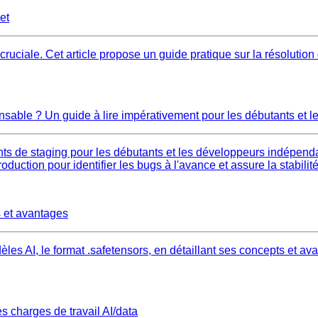
et
cruciale. Cet article propose un guide pratique sur la résolution
spensable ? Un guide à lire impérativement pour les débutants e
nts de staging pour les débutants et les développeurs indépenda
duction pour identifier les bugs à l'avance et assure la stabilit
 et avantages
les AI, le format .safetensors, en détaillant ses concepts et 
s charges de travail AI/data