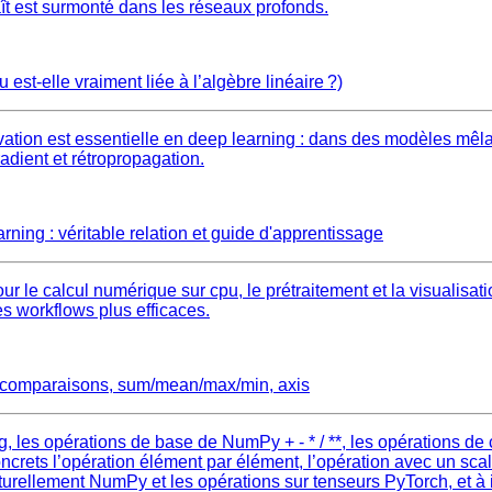
ît est surmonté dans les réseaux profonds.
est‑elle vraiment liée à l’algèbre linéaire ?)
ation est essentielle en deep learning : dans des modèles mêlant
radient et rétropropagation.
ning : véritable relation et guide d'apprentissage
pour le calcul numérique sur cpu, le prétraitement et la visualisa
s workflows plus efficaces.
**, comparaisons, sum/mean/max/min, axis
g, les opérations de base de NumPy + - * / **, les opérations d
crets l’opération élément par élément, l’opération avec un scalair
naturellement NumPy et les opérations sur tenseurs PyTorch, et à