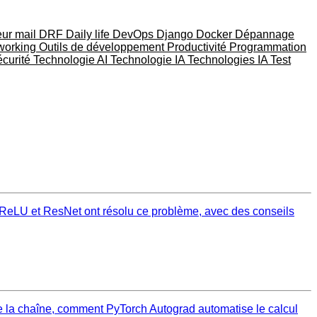
eur mail
DRF
Daily life
DevOps
Django
Docker
Dépannage
working
Outils de développement
Productivité
Programmation
curité
Technologie AI
Technologie IA
Technologies IA
Test
t ReLU et ResNet ont résolu ce problème, avec des conseils
 de la chaîne, comment PyTorch Autograd automatise le calcul