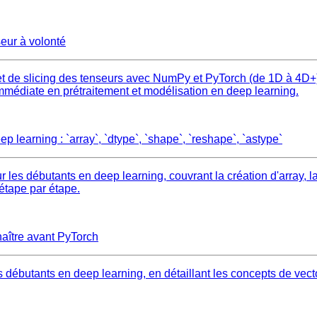
ur à volonté
et de slicing des tenseurs avec NumPy et PyTorch (de 1D à 4D+)
mmédiate en prétraitement et modélisation en deep learning.
learning : `array`, `dtype`, `shape`, `reshape`, `astype`
s débutants en deep learning, couvrant la création d'array, la g
étape par étape.
aître avant PyTorch
ébutants en deep learning, en détaillant les concepts de vector