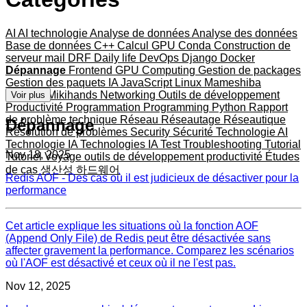
AI
AI technologie
Analyse de données
Analyse des données
Base de données
C++
Calcul GPU
Conda
Construction de
serveur mail
DRF
Daily life
DevOps
Django
Docker
Dépannage
Frontend
GPU Computing
Gestion de packages
Gestion des paquets
IA
JavaScript
Linux
Mameshiba
Matériel
Mikihands
Networking
Outils de développement
Voir plus
Productivité
Programmation
Programming
Python
Rapport
de problème technique
Réseau
Réseautage
Réseautique
Dépannage
Résolution de problèmes
Security
Sécurité
Technologie AI
Technologie IA
Technologies IA
Test
Troubleshooting
Tutorial
Nov 18, 2025
Tutoriel
Voyage
outils de développement
productivité
Études
de cas
생산성
하드웨어
Redis AOF - Des cas où il est judicieux de désactiver pour la
performance
Cet article explique les situations où la fonction AOF
(Append Only File) de Redis peut être désactivée sans
affecter gravement la performance. Comparez les scénarios
où l'AOF est désactivé et ceux où il ne l'est pas.
Nov 12, 2025