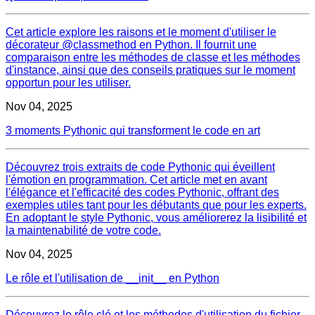
Cet article explore les raisons et le moment d'utiliser le
décorateur @classmethod en Python. Il fournit une
comparaison entre les méthodes de classe et les méthodes
d'instance, ainsi que des conseils pratiques sur le moment
opportun pour les utiliser.
Nov 04, 2025
3 moments Pythonic qui transforment le code en art
Découvrez trois extraits de code Pythonic qui éveillent
l'émotion en programmation. Cet article met en avant
l'élégance et l'efficacité des codes Pythonic, offrant des
exemples utiles tant pour les débutants que pour les experts.
En adoptant le style Pythonic, vous améliorerez la lisibilité et
la maintenabilité de votre code.
Nov 04, 2025
Le rôle et l'utilisation de __init__ en Python
Découvrez le rôle clé et les méthodes d'utilisation du fichier