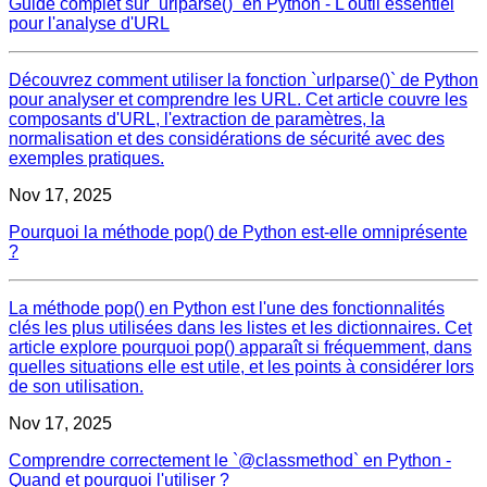
Guide complet sur `urlparse()` en Python - L'outil essentiel
pour l'analyse d'URL
Découvrez comment utiliser la fonction `urlparse()` de Python
pour analyser et comprendre les URL. Cet article couvre les
composants d'URL, l'extraction de paramètres, la
normalisation et des considérations de sécurité avec des
exemples pratiques.
Nov 17, 2025
Pourquoi la méthode pop() de Python est-elle omniprésente
?
La méthode pop() en Python est l'une des fonctionnalités
clés les plus utilisées dans les listes et les dictionnaires. Cet
article explore pourquoi pop() apparaît si fréquemment, dans
quelles situations elle est utile, et les points à considérer lors
de son utilisation.
Nov 17, 2025
Comprendre correctement le `@classmethod` en Python -
Quand et pourquoi l'utiliser ?