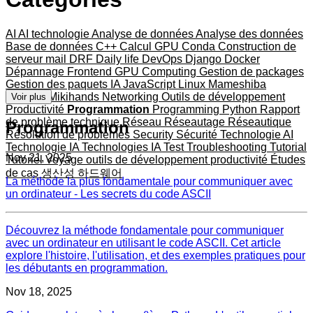
AI
AI technologie
Analyse de données
Analyse des données
Base de données
C++
Calcul GPU
Conda
Construction de
serveur mail
DRF
Daily life
DevOps
Django
Docker
Dépannage
Frontend
GPU Computing
Gestion de packages
Gestion des paquets
IA
JavaScript
Linux
Mameshiba
Matériel
Mikihands
Networking
Outils de développement
Voir plus
Productivité
Programmation
Programming
Python
Rapport
de problème technique
Réseau
Réseautage
Réseautique
Programmation
Résolution de problèmes
Security
Sécurité
Technologie AI
Technologie IA
Technologies IA
Test
Troubleshooting
Tutorial
Nov 21, 2025
Tutoriel
Voyage
outils de développement
productivité
Études
de cas
생산성
하드웨어
La méthode la plus fondamentale pour communiquer avec
un ordinateur - Les secrets du code ASCII
Découvrez la méthode fondamentale pour communiquer
avec un ordinateur en utilisant le code ASCII. Cet article
explore l'histoire, l'utilisation, et des exemples pratiques pour
les débutants en programmation.
Nov 18, 2025