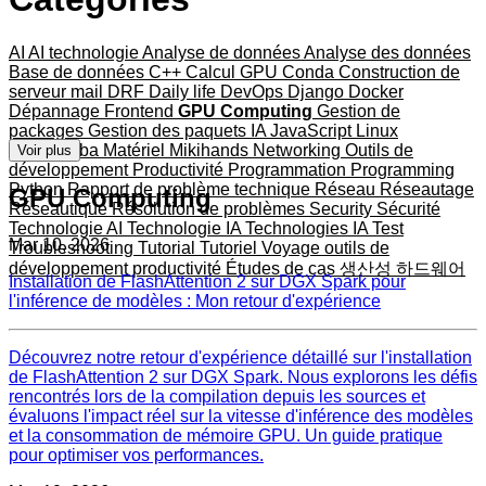
AI
AI technologie
Analyse de données
Analyse des données
Base de données
C++
Calcul GPU
Conda
Construction de
serveur mail
DRF
Daily life
DevOps
Django
Docker
Dépannage
Frontend
GPU Computing
Gestion de
packages
Gestion des paquets
IA
JavaScript
Linux
Mameshiba
Matériel
Mikihands
Networking
Outils de
Voir plus
développement
Productivité
Programmation
Programming
Python
Rapport de problème technique
Réseau
Réseautage
GPU Computing
Réseautique
Résolution de problèmes
Security
Sécurité
Technologie AI
Technologie IA
Technologies IA
Test
Mar 10, 2026
Troubleshooting
Tutorial
Tutoriel
Voyage
outils de
développement
productivité
Études de cas
생산성
하드웨어
Installation de FlashAttention 2 sur DGX Spark pour
l'inférence de modèles : Mon retour d'expérience
Découvrez notre retour d'expérience détaillé sur l'installation
de FlashAttention 2 sur DGX Spark. Nous explorons les défis
rencontrés lors de la compilation depuis les sources et
évaluons l'impact réel sur la vitesse d'inférence des modèles
et la consommation de mémoire GPU. Un guide pratique
pour optimiser vos performances.