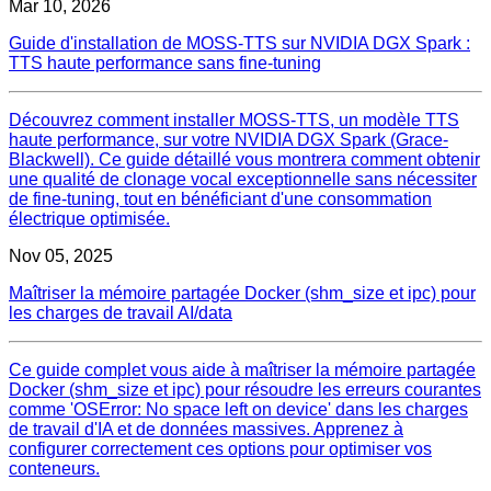
Mar 10, 2026
Guide d'installation de MOSS-TTS sur NVIDIA DGX Spark :
TTS haute performance sans fine-tuning
Découvrez comment installer MOSS-TTS, un modèle TTS
haute performance, sur votre NVIDIA DGX Spark (Grace-
Blackwell). Ce guide détaillé vous montrera comment obtenir
une qualité de clonage vocal exceptionnelle sans nécessiter
de fine-tuning, tout en bénéficiant d'une consommation
électrique optimisée.
Nov 05, 2025
Maîtriser la mémoire partagée Docker (shm_size et ipc) pour
les charges de travail AI/data
Ce guide complet vous aide à maîtriser la mémoire partagée
Docker (shm_size et ipc) pour résoudre les erreurs courantes
comme 'OSError: No space left on device' dans les charges
de travail d'IA et de données massives. Apprenez à
configurer correctement ces options pour optimiser vos
conteneurs.