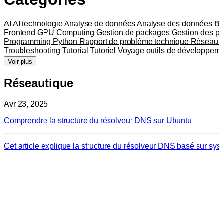
AI
AI technologie
Analyse de données
Analyse des données
B
Frontend
GPU Computing
Gestion de packages
Gestion des 
Programming
Python
Rapport de problème technique
Résea
Troubleshooting
Tutorial
Tutoriel
Voyage
outils de développe
Voir plus
Réseautique
Avr 23, 2025
Comprendre la structure du résolveur DNS sur Ubuntu
Cet article explique la structure du résolveur DNS basé sur s