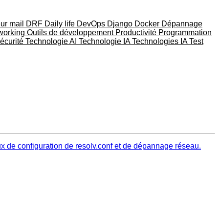
eur mail
DRF
Daily life
DevOps
Django
Docker
Dépannage
working
Outils de développement
Productivité
Programmation
écurité
Technologie AI
Technologie IA
Technologies IA
Test
ux de configuration de resolv.conf et de dépannage réseau.