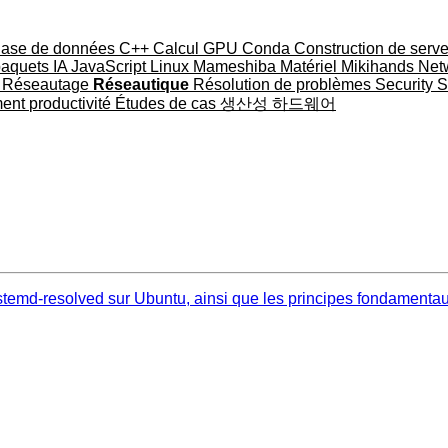
ase de données
C++
Calcul GPU
Conda
Construction de serv
paquets
IA
JavaScript
Linux
Mameshiba
Matériel
Mikihands
Net
u
Réseautage
Réseautique
Résolution de problèmes
Security
S
ment
productivité
Études de cas
생산성
하드웨어
ystemd-resolved sur Ubuntu, ainsi que les principes fondamenta