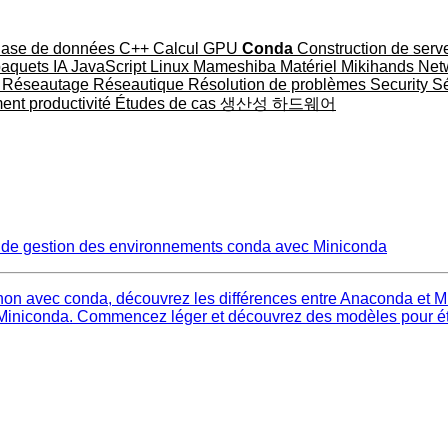
ase de données
C++
Calcul GPU
Conda
Construction de serv
paquets
IA
JavaScript
Linux
Mameshiba
Matériel
Mikihands
Net
u
Réseautage
Réseautique
Résolution de problèmes
Security
Sé
ment
productivité
Études de cas
생산성
하드웨어
 de gestion des environnements conda avec Miniconda
 avec conda, découvrez les différences entre Anaconda et Min
r Miniconda. Commencez léger et découvrez des modèles pour é