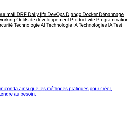
eur mail
DRF
Daily life
DevOps
Django
Docker
Dépannage
working
Outils de développement
Productivité
Programmation
curité
Technologie AI
Technologie IA
Technologies IA
Test
iconda ainsi que les méthodes pratiques pour créer,
tendre au besoin.