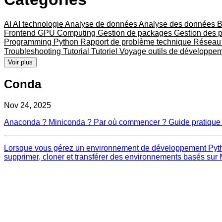
AI
AI technologie
Analyse de données
Analyse des données
B
Frontend
GPU Computing
Gestion de packages
Gestion des 
Programming
Python
Rapport de problème technique
Résea
Troubleshooting
Tutorial
Tutoriel
Voyage
outils de développe
Voir plus
Conda
Nov 24, 2025
Anaconda ? Miniconda ? Par où commencer ? Guide pratique
Lorsque vous gérez un environnement de développement Python
supprimer, cloner et transférer des environnements basés su