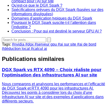
compact pour l'AI sur site
Qu'est-ce que le DGX Spark ?
Spécifications prévues du DGX Spark (basées sur des
informations divulguées)
Domaines d'application typiques du DGX Spark
Pourquoi le DGX Spark suscite-t-il l'attention dans
l'industrie ?
Conclusion : Pour qui est destiné le serveur GPU AI ?
Tags:
#nvidia
#dgx
#serveur gpu
#ai sur site
#ai de bord
#déduction local
#calcul ai
Publications similaires
DGX Spark vs RTX 4090 – Choix réaliste pour
l'optimisation des infrastructures AI sur site
Nous comparons et analysons les performances et l'efficacité
de DGX Spark et RTX 4090 pour les infrastructures AI.
Découvrez les points à considérer lors du choix d'une
infrastructure AI sur site et des exemples d'applications dans
différents secteurs.