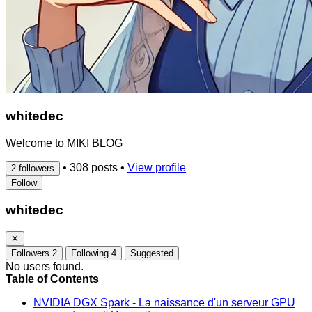
whitedec
Welcome to MIKI BLOG
•
308 posts
•
View profile
2 followers
Follow
whitedec
✕
Followers
2
Following
4
Suggested
No users found.
Table of Contents
NVIDIA DGX Spark - La naissance d'un serveur GPU