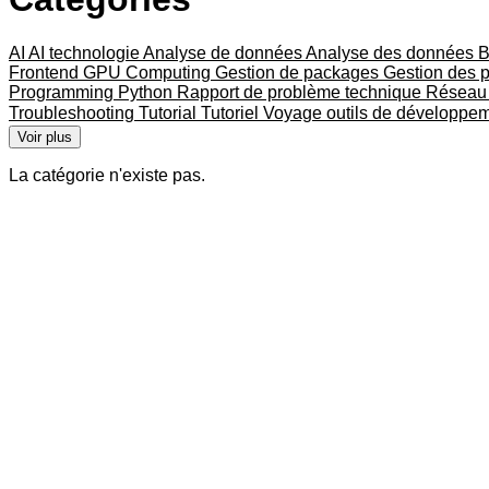
AI
AI technologie
Analyse de données
Analyse des données
B
Frontend
GPU Computing
Gestion de packages
Gestion des 
Programming
Python
Rapport de problème technique
Résea
Troubleshooting
Tutorial
Tutoriel
Voyage
outils de développe
Voir plus
La catégorie n'existe pas.