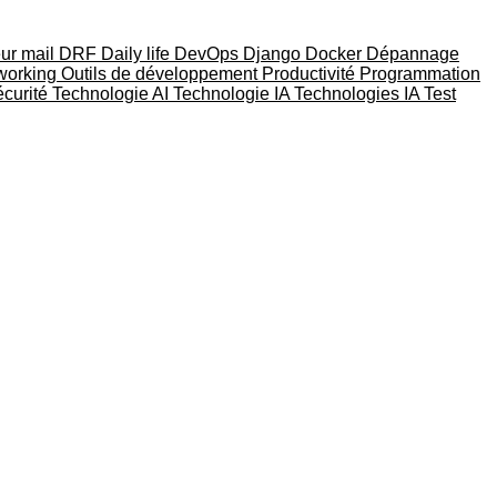
eur mail
DRF
Daily life
DevOps
Django
Docker
Dépannage
working
Outils de développement
Productivité
Programmation
curité
Technologie AI
Technologie IA
Technologies IA
Test