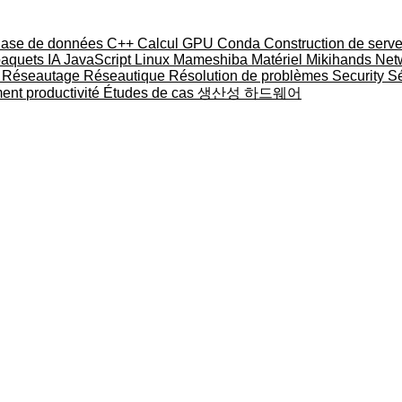
ase de données
C++
Calcul GPU
Conda
Construction de serv
paquets
IA
JavaScript
Linux
Mameshiba
Matériel
Mikihands
Net
u
Réseautage
Réseautique
Résolution de problèmes
Security
Sé
ment
productivité
Études de cas
생산성
하드웨어