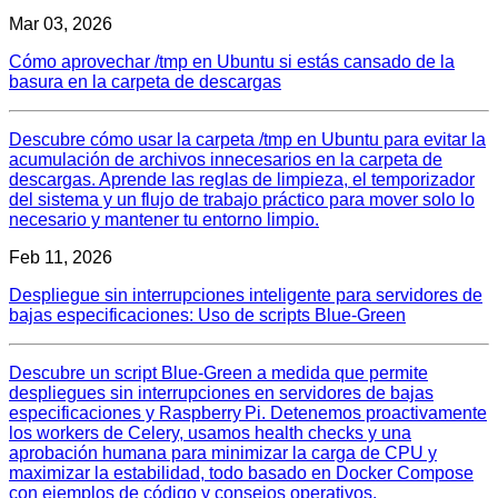
Mar 03, 2026
Cómo aprovechar /tmp en Ubuntu si estás cansado de la
basura en la carpeta de descargas
Descubre cómo usar la carpeta /tmp en Ubuntu para evitar la
acumulación de archivos innecesarios en la carpeta de
descargas. Aprende las reglas de limpieza, el temporizador
del sistema y un flujo de trabajo práctico para mover solo lo
necesario y mantener tu entorno limpio.
Feb 11, 2026
Despliegue sin interrupciones inteligente para servidores de
bajas especificaciones: Uso de scripts Blue‑Green
Descubre un script Blue‑Green a medida que permite
despliegues sin interrupciones en servidores de bajas
especificaciones y Raspberry Pi. Detenemos proactivamente
los workers de Celery, usamos health checks y una
aprobación humana para minimizar la carga de CPU y
maximizar la estabilidad, todo basado en Docker Compose
con ejemplos de código y consejos operativos.