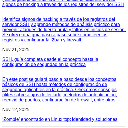
signos de hacking a través de los registros del servidor SSH
Identifica signos de hacking a través de los registros del
servidor SSH y aprende métodos de análisis práctico para
prevenir ataques de fuerza bruta y fallos en inicios de sesión.
Se ofrece una guía paso a paso sobre cómo leer los
registros y configurar fail2ban y firewall.
Nov 21, 2025
SSH, guía completa desde el concepto hasta la
configuración de seguridad en la práctica
En este post se guiará paso a paso desde los conceptos
básicos de SSH hasta métodos de configuración de
seguridad aplicables en la práctica. Ofrecemos consejos
útiles sobre atajos de teclado, métodos de autenticación,
reenvío de puertos, configuración de firewall, entre otros.
Nov 12, 2025
‘Zombie’ encontrado en Linux top: identidad y soluciones