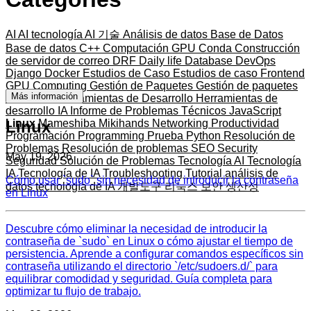
AI
AI tecnología
AI 기술
Análisis de datos
Base de Datos
Base de datos
C++
Computación GPU
Conda
Construcción
de servidor de correo
DRF
Daily life
Database
DevOps
Django
Docker
Estudios de Caso
Estudios de caso
Frontend
GPU Computing
Gestión de Paquetes
Gestión de paquetes
Más información
Hardware
Herramientas de Desarrollo
Herramientas de
desarrollo
IA
Informe de Problemas Técnicos
JavaScript
Linux
Linux
Mameshiba
Mikihands
Networking
Productividad
Programación
Programming
Prueba
Python
Resolución de
Problemas
Resolución de problemas
SEO
Security
May 19, 2026
Seguridad
Solución de Problemas
Tecnología AI
Tecnología
IA
Tecnología de IA
Troubleshooting
Tutorial
análisis de
Cómo usar `sudo` sin necesidad de introducir la contraseña
datos
tecnología de IA
개발도구
리눅스
보안
생산성
en Linux
Descubre cómo eliminar la necesidad de introducir la
contraseña de `sudo` en Linux o cómo ajustar el tiempo de
persistencia. Aprende a configurar comandos específicos sin
contraseña utilizando el directorio `/etc/sudoers.d/` para
equilibrar comodidad y seguridad. Guía completa para
optimizar tu flujo de trabajo.