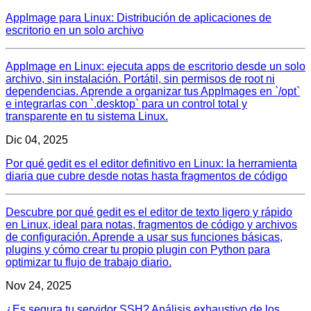
AppImage para Linux: Distribución de aplicaciones de
escritorio en un solo archivo
AppImage en Linux: ejecuta apps de escritorio desde un solo
archivo, sin instalación. Portátil, sin permisos de root ni
dependencias. Aprende a organizar tus AppImages en `/opt`
e integrarlas con `.desktop` para un control total y
transparente en tu sistema Linux.
Dic 04, 2025
Por qué gedit es el editor definitivo en Linux: la herramienta
diaria que cubre desde notas hasta fragmentos de código
Descubre por qué gedit es el editor de texto ligero y rápido
en Linux, ideal para notas, fragmentos de código y archivos
de configuración. Aprende a usar sus funciones básicas,
plugins y cómo crear tu propio plugin con Python para
optimizar tu flujo de trabajo diario.
Nov 24, 2025
¿Es segura tu servidor SSH? Análisis exhaustivo de los