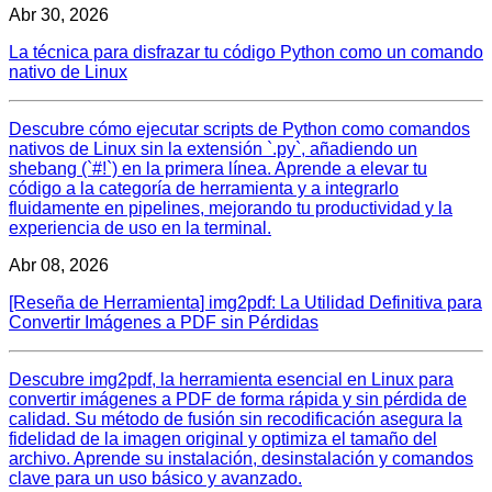
Abr 30, 2026
La técnica para disfrazar tu código Python como un comando
nativo de Linux
Descubre cómo ejecutar scripts de Python como comandos
nativos de Linux sin la extensión `.py`, añadiendo un
shebang (`#!`) en la primera línea. Aprende a elevar tu
código a la categoría de herramienta y a integrarlo
fluidamente en pipelines, mejorando tu productividad y la
experiencia de uso en la terminal.
Abr 08, 2026
[Reseña de Herramienta] img2pdf: La Utilidad Definitiva para
Convertir Imágenes a PDF sin Pérdidas
Descubre img2pdf, la herramienta esencial en Linux para
convertir imágenes a PDF de forma rápida y sin pérdida de
calidad. Su método de fusión sin recodificación asegura la
fidelidad de la imagen original y optimiza el tamaño del
archivo. Aprende su instalación, desinstalación y comandos
clave para un uso básico y avanzado.