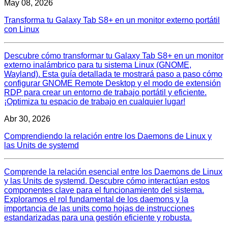
May 08, 2026
Transforma tu Galaxy Tab S8+ en un monitor externo portátil
con Linux
Descubre cómo transformar tu Galaxy Tab S8+ en un monitor
externo inalámbrico para tu sistema Linux (GNOME,
Wayland). Esta guía detallada te mostrará paso a paso cómo
configurar GNOME Remote Desktop y el modo de extensión
RDP para crear un entorno de trabajo portátil y eficiente.
¡Optimiza tu espacio de trabajo en cualquier lugar!
Abr 30, 2026
Comprendiendo la relación entre los Daemons de Linux y
las Units de systemd
Comprende la relación esencial entre los Daemons de Linux
y las Units de systemd. Descubre cómo interactúan estos
componentes clave para el funcionamiento del sistema.
Exploramos el rol fundamental de los daemons y la
importancia de las units como hojas de instrucciones
estandarizadas para una gestión eficiente y robusta.