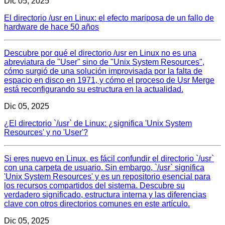
Dic 05, 2025
El directorio /usr en Linux: el efecto mariposa de un fallo de
hardware de hace 50 años
Descubre por qué el directorio /usr en Linux no es una
abreviatura de "User" sino de "Unix System Resources",
cómo surgió de una solución improvisada por la falta de
espacio en disco en 1971, y cómo el proceso de Usr Merge
está reconfigurando su estructura en la actualidad.
Dic 05, 2025
¿El directorio `/usr` de Linux: ¿significa 'Unix System
Resources' y no 'User'?
Si eres nuevo en Linux, es fácil confundir el directorio `/usr`
con una carpeta de usuario. Sin embargo, `/usr` significa
'Unix System Resources' y es un repositorio esencial para
los recursos compartidos del sistema. Descubre su
verdadero significado, estructura interna y las diferencias
clave con otros directorios comunes en este artículo.
Dic 05, 2025