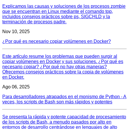
Explicamos las causas y soluciones de los procesos zombie
que se encuentran en Linux mediante el comando top,
incluidos consejos prácticos sobre ps, SIGCHLD y la
terminación de procesos padre.
Nov 10, 2025
¿Por qué es necesario copiar volúmenes en Docker?
Este artículo resume los problemas que pueden surgir al
copiar volúmenes en Docker y sus soluciones. ¿Por qué es
necesario copiar? ¿Por qué no hay otras maneras?
Ofrecemos consejos prácticos sobre la copia de volúmenes
en Docker.
Ago 06, 2025
Para desarrolladores atrapados en el monismo de Python - A
veces, los scripts de Bash son más rápidos y potentes
Se presenta la rápida y potente capacidad de procesamiento
de los scripts de Bash, a menudo pasados por alto en
entornos de desarrollo centrándose en lenguajes de alto