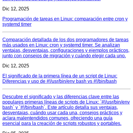
Dic 12, 2025
Programación de tareas en Linux: comparación entre cron y
systemd timer
Comparación detallada de los dos programadores de tareas
más usados en Linux: cron y systemd timer. Se analizan
ventajas, desventajas, configuraciones y ejemplos prácticos,
junto con consejos de migración y cuándo elegir cada uno.
Dic 12, 2025
El significado de la primera línea de un script de Linux:
Diferencias y uso de #!/usr/bin/env bash vs #!/bin/bash
Descubre el significado y las diferencias clave entre las
populares primeras líneas de scripts de Linux: `#!/usr/bin/env
bash` y `#!/bin/bash`. Este artículo detalla sus ventajas,
desventajas, cuándo usar cada una, consejos prácticos y
aclara malentendidos comunes, ofreciendo una guía
esencial para la creación de scripts robustos y portables.