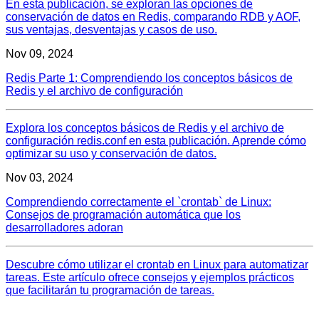
En esta publicación, se exploran las opciones de
conservación de datos en Redis, comparando RDB y AOF,
sus ventajas, desventajas y casos de uso.
Nov 09, 2024
Redis Parte 1: Comprendiendo los conceptos básicos de
Redis y el archivo de configuración
Explora los conceptos básicos de Redis y el archivo de
configuración redis.conf en esta publicación. Aprende cómo
optimizar su uso y conservación de datos.
Nov 03, 2024
Comprendiendo correctamente el `crontab` de Linux:
Consejos de programación automática que los
desarrolladores adoran
Descubre cómo utilizar el crontab en Linux para automatizar
tareas. Este artículo ofrece consejos y ejemplos prácticos
que facilitarán tu programación de tareas.