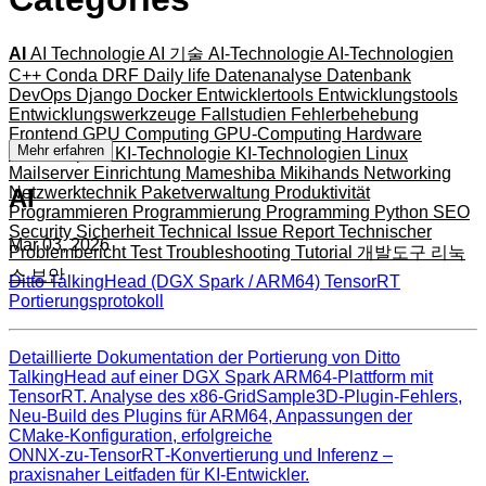
AI
AI Technologie
AI 기술
AI-Technologie
AI-Technologien
C++
Conda
DRF
Daily life
Datenanalyse
Datenbank
DevOps
Django
Docker
Entwicklertools
Entwicklungstools
Entwicklungswerkzeuge
Fallstudien
Fehlerbehebung
Frontend
GPU Computing
GPU-Computing
Hardware
Mehr erfahren
JavaScript
KI
KI-Technologie
KI-Technologien
Linux
Mailserver Einrichtung
Mameshiba
Mikihands
Networking
AI
Netzwerktechnik
Paketverwaltung
Produktivität
Programmieren
Programmierung
Programming
Python
SEO
Security
Sicherheit
Technical Issue Report
Technischer
Mär 03, 2026
Problembericht
Test
Troubleshooting
Tutorial
개발도구
리눅
스
보안
Ditto TalkingHead (DGX Spark / ARM64) TensorRT
Portierungsprotokoll
Detaillierte Dokumentation der Portierung von Ditto
TalkingHead auf einer DGX Spark ARM64‑Plattform mit
TensorRT. Analyse des x86‑GridSample3D‑Plugin‑Fehlers,
Neu‑Build des Plugins für ARM64, Anpassungen der
CMake‑Konfiguration, erfolgreiche
ONNX‑zu‑TensorRT‑Konvertierung und Inferenz –
praxisnaher Leitfaden für KI‑Entwickler.