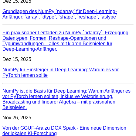
Dez 15, 2025
Grundlagen des NumPy `ndarray` für Deep-Learning-
Anfänger: `array`, `dtype`, `shape`, `reshape`, `astype`
Ein praxisnaher Leitfaden zu NumPy‑`ndarray`: Erzeugung,
Datentypen, Formen, Reshape‑Operationen und
Typumwandlungen – alles mit klaren Beispielen für
Deep‑Learning‑Anfänger.
Dez 15, 2025
NumPy für Einsteiger in Deep Learning: Warum es vor
PyTorch lernen sollte
NumPy ist die Basis für Deep Learning: Warum Anfänger es
vor PyTorch lernen sollten, inklusive Vektorisierung,
Broadcasting und linearer Algebra – mit praxisnahen
Beispielen.
Nov 26, 2025
Von der GGUF-Ära zu DGX Spark - Eine neue Dimension
der lokalen KI-Forschung