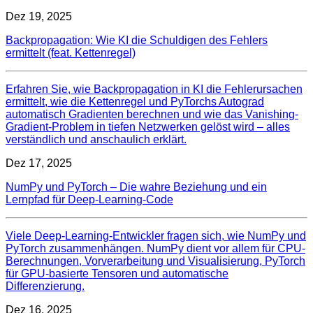
Dez 19, 2025
Backpropagation: Wie KI die Schuldigen des Fehlers
ermittelt (feat. Kettenregel)
Erfahren Sie, wie Backpropagation in KI die Fehlerursachen
ermittelt, wie die Kettenregel und PyTorchs Autograd
automatisch Gradienten berechnen und wie das Vanishing-
Gradient-Problem in tiefen Netzwerken gelöst wird – alles
verständlich und anschaulich erklärt.
Dez 17, 2025
NumPy und PyTorch – Die wahre Beziehung und ein
Lernpfad für Deep‑Learning‑Code
Viele Deep-Learning-Entwickler fragen sich, wie NumPy und
PyTorch zusammenhängen. NumPy dient vor allem für CPU-
Berechnungen, Vorverarbeitung und Visualisierung, PyTorch
für GPU-basierte Tensoren und automatische
Differenzierung.
Dez 16, 2025