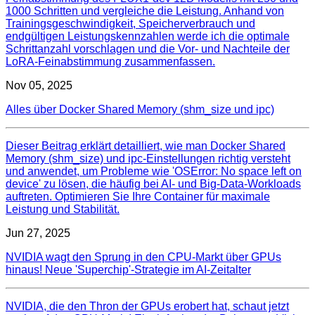
1000 Schritten und vergleiche die Leistung. Anhand von
Trainingsgeschwindigkeit, Speicherverbrauch und
endgültigen Leistungskennzahlen werde ich die optimale
Schrittanzahl vorschlagen und die Vor- und Nachteile der
LoRA-Feinabstimmung zusammenfassen.
Nov 05, 2025
Alles über Docker Shared Memory (shm_size und ipc)
Dieser Beitrag erklärt detailliert, wie man Docker Shared
Memory (shm_size) und ipc-Einstellungen richtig versteht
und anwendet, um Probleme wie 'OSError: No space left on
device' zu lösen, die häufig bei AI- und Big-Data-Workloads
auftreten. Optimieren Sie Ihre Container für maximale
Leistung und Stabilität.
Jun 27, 2025
NVIDIA wagt den Sprung in den CPU-Markt über GPUs
hinaus! Neue 'Superchip'-Strategie im AI-Zeitalter
NVIDIA, die den Thron der GPUs erobert hat, schaut jetzt