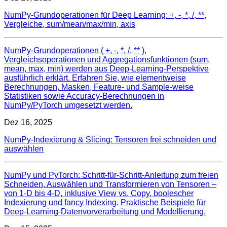
NumPy-Grundoperationen für Deep Learning: +, -, *, /, **,
Vergleiche, sum/mean/max/min, axis
NumPy‑Grundoperationen ( +, -, *, /, ** ),
Vergleichsoperationen und Aggregationsfunktionen (sum,
mean, max, min) werden aus Deep‑Learning‑Perspektive
ausführlich erklärt. Erfahren Sie, wie elementweise
Berechnungen, Masken, Feature‑ und Sample‑weise
Statistiken sowie Accuracy‑Berechnungen in
NumPy/PyTorch umgesetzt werden.
Dez 16, 2025
NumPy‑Indexierung & Slicing: Tensoren frei schneiden und
auswählen
NumPy und PyTorch: Schritt‑für‑Schritt‑Anleitung zum freien
Schneiden, Auswählen und Transformieren von Tensoren –
von 1‑D bis 4‑D, inklusive View vs. Copy, boolescher
Indexierung und fancy Indexing. Praktische Beispiele für
Deep‑Learning‑Datenvorverarbeitung und Modellierung.