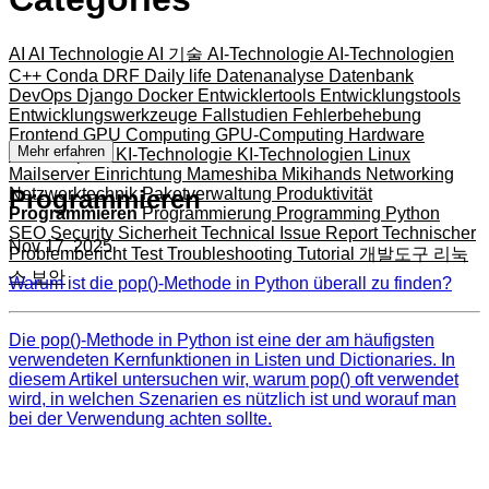
AI
AI Technologie
AI 기술
AI-Technologie
AI-Technologien
C++
Conda
DRF
Daily life
Datenanalyse
Datenbank
DevOps
Django
Docker
Entwicklertools
Entwicklungstools
Entwicklungswerkzeuge
Fallstudien
Fehlerbehebung
Frontend
GPU Computing
GPU-Computing
Hardware
Mehr erfahren
JavaScript
KI
KI-Technologie
KI-Technologien
Linux
Mailserver Einrichtung
Mameshiba
Mikihands
Networking
Programmieren
Netzwerktechnik
Paketverwaltung
Produktivität
Programmieren
Programmierung
Programming
Python
SEO
Security
Sicherheit
Technical Issue Report
Technischer
Nov 17, 2025
Problembericht
Test
Troubleshooting
Tutorial
개발도구
리눅
스
보안
Warum ist die pop()-Methode in Python überall zu finden?
Die pop()-Methode in Python ist eine der am häufigsten
verwendeten Kernfunktionen in Listen und Dictionaries. In
diesem Artikel untersuchen wir, warum pop() oft verwendet
wird, in welchen Szenarien es nützlich ist und worauf man
bei der Verwendung achten sollte.