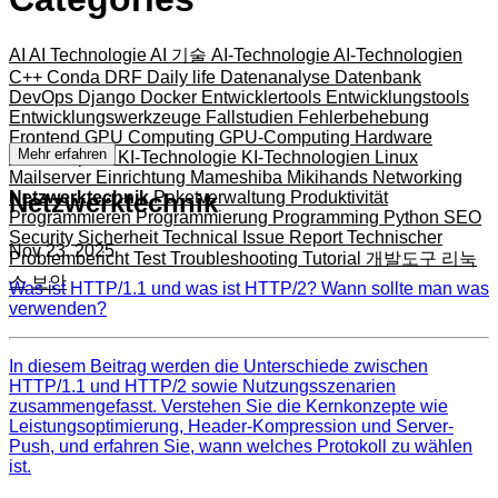
AI
AI Technologie
AI 기술
AI-Technologie
AI-Technologien
C++
Conda
DRF
Daily life
Datenanalyse
Datenbank
DevOps
Django
Docker
Entwicklertools
Entwicklungstools
Entwicklungswerkzeuge
Fallstudien
Fehlerbehebung
Frontend
GPU Computing
GPU-Computing
Hardware
Mehr erfahren
JavaScript
KI
KI-Technologie
KI-Technologien
Linux
Mailserver Einrichtung
Mameshiba
Mikihands
Networking
Netzwerktechnik
Netzwerktechnik
Paketverwaltung
Produktivität
Programmieren
Programmierung
Programming
Python
SEO
Security
Sicherheit
Technical Issue Report
Technischer
Nov 23, 2025
Problembericht
Test
Troubleshooting
Tutorial
개발도구
리눅
스
보안
Was ist HTTP/1.1 und was ist HTTP/2? Wann sollte man was
verwenden?
In diesem Beitrag werden die Unterschiede zwischen
HTTP/1.1 und HTTP/2 sowie Nutzungsszenarien
zusammengefasst. Verstehen Sie die Kernkonzepte wie
Leistungsoptimierung, Header-Kompression und Server-
Push, und erfahren Sie, wann welches Protokoll zu wählen
ist.