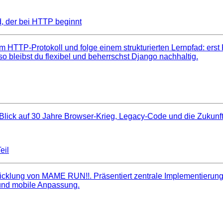
d, der bei HTTP beginnt
dem HTTP‑Protokoll und folge einem strukturierten Lernpfad: e
o bleibst du flexibel und beherrschst Django nachhaltig.
 Blick auf 30 Jahre Browser‑Krieg, Legacy‑Code und die Zukunft
eil
twicklung von MAME RUN!!. Präsentiert zentrale Implementieru
 und mobile Anpassung.