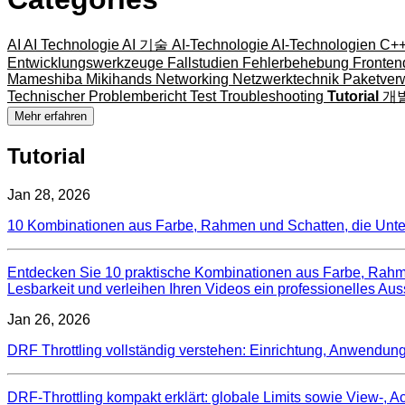
AI
AI Technologie
AI 기술
AI-Technologie
AI-Technologien
C+
Entwicklungswerkzeuge
Fallstudien
Fehlerbehebung
Fronte
Mameshiba
Mikihands
Networking
Netzwerktechnik
Paketver
Technischer Problembericht
Test
Troubleshooting
Tutorial
개
Mehr erfahren
Tutorial
Jan 28, 2026
10 Kombinationen aus Farbe, Rahmen und Schatten, die Untert
Entdecken Sie 10 praktische Kombinationen aus Farbe, Rahmen,
Lesbarkeit und verleihen Ihren Videos ein professionelles Aus
Jan 26, 2026
DRF Throttling vollständig verstehen: Einrichtung, Anwendu
DRF-Throttling kompakt erklärt: globale Limits sowie View-, Ac