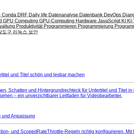
+
Conda
DRF
Daily life
Datenanalyse
Datenbank
DevOps
Djan
nd
GPU Computing
GPU-Computing
Hardware
JavaScript
KI
KI
waltung
Produktivität
Programmieren
Programmierung
Program
발도구
리눅스
보안
itel und Titel schön und lesbar machen
 Schatten und Hintergrundrechteck für Untertitel und Titel in
sehen – ein unverzichtbarer Leitfaden für Videobearbeiter.
ng und Anpassung
tion- und ScopedRateThrottle-Regeln richtig konfigurieren. Mit 