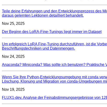
Teile deine Erfahrungen und den Entwicklungsprozess des Min
daraus gelernten Lektionen detailliert behandelt.
Nov 25, 2025
Der Beginn des LoRA-Fine-Tunings liegt immer im Dataset
Um erfolgreich LoRA Fine-Tuning durchzuführen, ist die Vorbe
Beschriftungstechniken und Datenmengen.
Nov 24, 2025
Anaconda? Miniconda? Was sollte ich benutzen? Praktische
Wenn Sie Ihre Python-Entwicklungsumgebung mit conda verwalt
Löschung, Klonung und Migration von conda-Umgebungen mit Mi
Nov 19, 2025
FLUX1-dev. Analyse der Feinabstimmungsergebnisse von 12B L