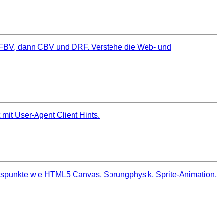
rst FBV, dann CBV und DRF. Verstehe die Web‑ und
 mit User‑Agent Client Hints.
ngspunkte wie HTML5 Canvas, Sprungphysik, Sprite-Animation,