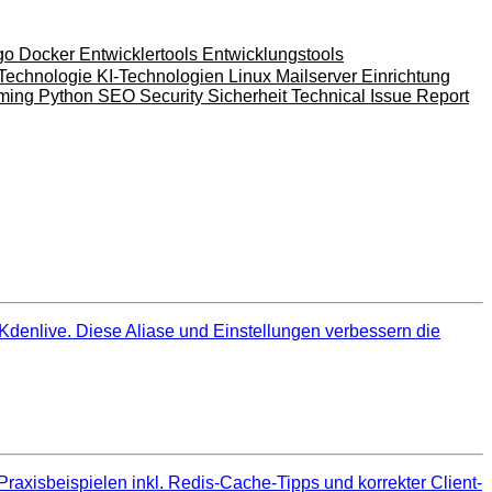
go
Docker
Entwicklertools
Entwicklungstools
-Technologie
KI-Technologien
Linux
Mailserver Einrichtung
ming
Python
SEO
Security
Sicherheit
Technical Issue Report
 Kdenlive. Diese Aliase und Einstellungen verbessern die
Praxisbeispielen inkl. Redis-Cache-Tipps und korrekter Client-