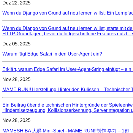
Dez 22, 2025
Wenn du Django von Grund auf neu lernen willst: Ein Lernpfa
Wenn du Django von Grund auf neu lernen willst, starte mit 
HTTP‑Grundlagen, bevor du fortgeschrittene Features nutzt – s
Dez 05, 2025
Warum fügt Edge Safari in den User‑Agent ein?
Erklärt, warum Edge Safari im User‑Agent‑String einfügt – ein
Nov 28, 2025
MAME RUN!! Herstellung Hinter den Kulissen – Technischer T
Ein Beitrag über die technischen Hintergründe der Spieleen
Hinderniserzeugung, Kollisionserkennung, Serverintegration
Nov 28, 2025
MAMESHIBA 大群 Mini-Spiel - MAME RUN!!制作 후기 – 1편