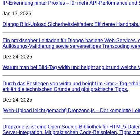
IP-Erkennung hinter Proxies – für mehr API-Performance und S
Jan 13, 2026
Django Bild-Upload Sicherheitsleitfaden: Effiziente Handhab
Ein praxisnaher Leitfaden für Django‑basierte Web‑Services,
Auflösungs‑Validierung sowie serverseitiges Transcoding werd
Dez 24, 2025
Warum man bei Bild-Tag width und height angibt und welche Vo
Durch das Festlegen von width und height im <img>-Tag erhält
erklärt die technischen Gründe und gibt praktische Tipps.
Dez 24, 2025
[Web-Upload leicht gemacht] Dropzone.js – Der komplette Lei
Dropzone.js ist eine Open‑Source‑Bibliothek für HTML5‑Datei‑U
Server‑Integration. Mit praktischen Code‑Beispielen, Tipps zu