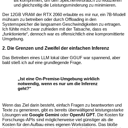
Bit komprimiert, um den Speicherverbrauch zu reduzieren
und gleichzeitig die Leistungsminderung zu minimieren.
Der 12GB VRAM der RTX 2060 erlaubte es mir nur, ein 7B-Modell
mühsam zu betreiben oder durch Offloading in den
Systemspeicher die langsamen Geschwindigkeiten zu ertragen.
Ich fühlte mich zwar zufrieden mit der Tatsache, dass es
„funktionierte“, dennoch war es offensichtlich eine kompromittierte
Umgebung.
2. Die Grenzen und Zweifel der einfachen Inferenz
Das Betreiben eines LLM lokal über GGUF war spannend, aber
bald stieß ich auf eine grundlegende Frage.
„Ist eine On-Premise-Umgebung wirklich
notwendig, wenn es nur um die Inferenz
geht?“
Wenn das Ziel darin besteht, einfach Fragen zu beantworten und
Texte zu generieren, gibt es bereits überwältigend leistungsstarke
Lösungen wie
Google Gemini
oder
OpenAI GPT
. Die Kosten für
Forschungs-APIs sind möglicherweise viel günstiger als die
Kosten für den Aufbau eines eigenen Workstations. Das bloße