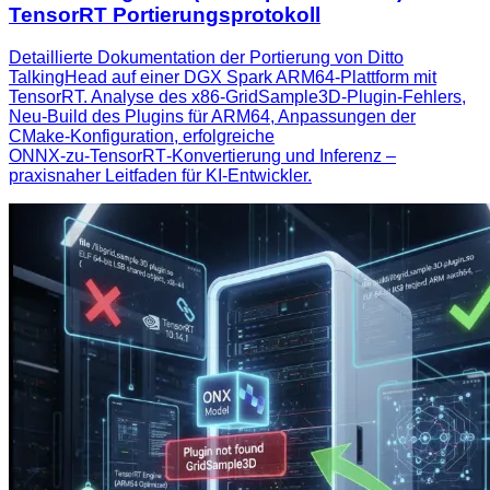
TensorRT Portierungsprotokoll
Detaillierte Dokumentation der Portierung von Ditto
TalkingHead auf einer DGX Spark ARM64‑Plattform mit
TensorRT. Analyse des x86‑GridSample3D‑Plugin‑Fehlers,
Neu‑Build des Plugins für ARM64, Anpassungen der
CMake‑Konfiguration, erfolgreiche
ONNX‑zu‑TensorRT‑Konvertierung und Inferenz –
praxisnaher Leitfaden für KI‑Entwickler.