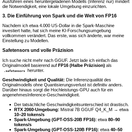
Ausführen eines heruntergeladenen Modells (Inferenz nur) mindert
die Notwendigkeit, eine lokale Umgebung einzurichten.
3. Die Einführung von Spark und die Welt von FP16
Nachdem ich etwa 4.000 US-Dollar in die Spark-Maschine
investiert hatte, hat sich meine KI-Forschungsumgebung
vollkommen verändert. Das erste, was sich änderte, war meine
Einstellung zu Modellen.
Safetensors und volle Präzision
Ich suche nicht mehr nach GGUF. Jetzt lade ich einfach das
Originalmodell basierend auf
FP16 (Halbe Präzision)
als
herunter.
.safetensors
Geschwindigkeit und Qualität:
Die Inferenzqualität des
Originalmodells ohne Quantisierungsverlust ist definitiv anders.
Darüber hinaus sorgt die Hochleistungs-GPU auch für ein
angenehmesInference-Geschwindigkeit.
Der tatsächliche Geschwindigkeitsunterschied ist drastisch.
RTX 2060-Umgebung:
Mistral 7B GGUF Q4_K_M → etwa
10–20 tokens/s
Spark-Umgebung (GPT-OSS-20B FP16):
etwa
80–90
tokens/s
Spark-Umgebung (GPT-OSS-120B FP16):
etwa
40–50