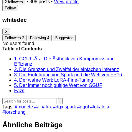
•
308 posts
•
View profile
2 followers
Follow
whitedec
✕
Followers
2
Following
4
Suggested
No users found.
Table of Contents
1. GGUF-Ära: Die Ästhetik von Kompromiss und
Effizienz
2. Die Grenzen und Zweifel der einfachen Inferenz
3. Die Einführung von Spark und die Welt von FP16
4. Der wahre Wert: LoRA-Fine-Tuning
5. Der immer noch gültige Wert von GGUF
Fazit
Tags:
#modèle
#ai
#flux
#dgx spark
#gguf
#lokale ai
#forschung
Ähnliche Beiträge