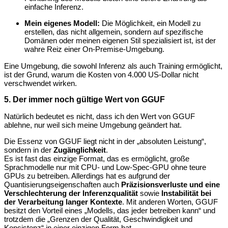
einfache Inferenz.
Mein eigenes Modell:
Die Möglichkeit, ein Modell zu
erstellen, das nicht allgemein, sondern auf spezifische
Domänen oder meinen eigenen Stil spezialisiert ist, ist der
wahre Reiz einer On-Premise-Umgebung.
Eine Umgebung, die sowohl Inferenz als auch Training ermöglicht,
ist der Grund, warum die Kosten von 4.000 US-Dollar nicht
verschwendet wirken.
5. Der immer noch gültige Wert von GGUF
Natürlich bedeutet es nicht, dass ich den Wert von GGUF
ablehne, nur weil sich meine Umgebung geändert hat.
Die Essenz von GGUF liegt nicht in der „absoluten Leistung“,
sondern in der
Zugänglichkeit
.
Es ist fast das einzige Format, das es ermöglicht, große
Sprachmodelle nur mit CPU- und Low-Spec-GPU ohne teure
GPUs zu betreiben. Allerdings hat es aufgrund der
Quantisierungseigenschaften auch
Präzisionsverluste und eine
Verschlechterung der Inferenzqualität
sowie
Instabilität bei
der Verarbeitung langer Kontexte
. Mit anderen Worten, GGUF
besitzt den Vorteil eines „Modells, das jeder betreiben kann“ und
trotzdem die „Grenzen der Qualität, Geschwindigkeit und
Konsistenz“ in einer einzigen Form hat.