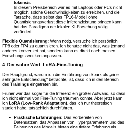
tokens/s
In diesem Preisbereich war es mit Laptops oder PCs nicht
möglich, solche Geschwindigkeiten zu erreichen, und die
Tatsache, dass selbst das FP16-Modell ohne
Quantisierungsverlust diese Inferenzleistung bringen kann,
hat das Paradigma der lokalen KI-Forschung völlig
verändert.
Flexible Quantisierung:
Wenn nötig, versuche ich persönlich
FP8 oder FP4 zu quantisieren. Ich benutze nicht das, was jemand
anderes konvertiert hat, sondern kann es direkt nach meinen
Forschungszwecken anpassen.
4. Der wahre Wert: LoRA-Fine-Tuning
Der Hauptgrund, warum ich die Einführung von Spark als „eine
sehr gute Entscheidung“ betrachte, ist, dass ich in den Bereich
des
Trainings
eingetreten bin.
Früher war das sogar für die Inferenz ein großer Aufwand, so dass
ich nicht einmal von Fine-Tuning träumen konnte. Aber jetzt kann
ich
LoRA (Low-Rank Adaptation)
, das ich nur theoretisch
studiert habe, tatsächlich durchführen.
Praktische Erfahrungen:
Das Vorbereiten von
Datensätzen, das Anpassen von Hyperparametern und das
Feintuning des Modells bieten eine tiefere Erfahrung als