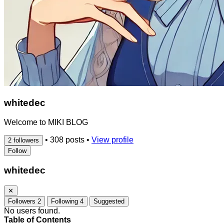
whitedec
Welcome to MIKI BLOG
•
308 posts
•
View profile
2 followers
Follow
whitedec
✕
Followers
2
Following
4
Suggested
No users found.
Table of Contents