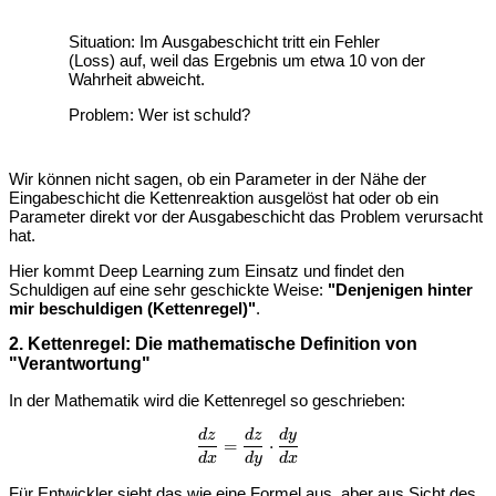
Situation: Im Ausgabeschicht tritt ein Fehler
(Loss) auf, weil das Ergebnis um etwa 10 von der
Wahrheit abweicht.
Problem: Wer ist schuld?
Wir können nicht sagen, ob ein Parameter in der Nähe der
Eingabeschicht die Kettenreaktion ausgelöst hat oder ob ein
Parameter direkt vor der Ausgabeschicht das Problem verursacht
hat.
Hier kommt Deep Learning zum Einsatz und findet den
Schuldigen auf eine sehr geschickte Weise:
"Denjenigen hinter
mir beschuldigen (Kettenregel)"
.
2. Kettenregel: Die mathematische Definition von
"Verantwortung"
In der Mathematik wird die Kettenregel so geschrieben:
\frac{dz}{dx} = \frac{dz}{dy} 
d
z
d
z
d
y
=
⋅
d
x
d
y
d
x
Für Entwickler sieht das wie eine Formel aus, aber aus Sicht des