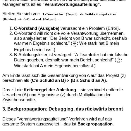
Managements ist es
"Verantwortungsaufteilung"
.
Stellen Sie sich vor:
A-Teamleiter (Input) -> B-Abteilungsleiter
.
(Hidden) -> C-Vorstand (Output)
C-Vorstand (Ausgabe)
verursacht ein Problem (Error).
C-Vorstand will nicht die volle Verantwortung übernehmen,
also analysiert er: "Der Bericht von B war schlecht, deshalb
d
z
\frac{dz}
war mein Ergebnis schlecht." (
: Wie stark hat B mein
d
y
{dy}
Ergebnis beeinflusst.)
B-Abteilungsleiter ist verärgert: "A-Teamleiter hat mir falsche
d
y
\frac{
Daten gegeben, deshalb war mein Bericht schlecht!" (
:
d
x
{dx}
Wie stark hat A mein Ergebnis beeinflusst.)
Am Ende lässt sich die Gesamtwirkung von A auf das Projekt (z)
berechnen als
(C’s Schuld an B) × (B’s Schuld an A)
.
Das ist die
Kettenregel der Ableitung
– sie verbindet entfernte
Ursachen (A) und Ergebnisse (z) durch Multiplikation der
Zwischenschritte.
3. Backpropagation: Debugging, das rückwärts brennt
Dieses "Verantwortungsaufteilung"-Verfahren wird auf das
gesamte System ausgeweitet – das ist
Backpropagation
.