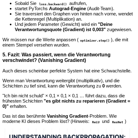
Sobald Sie
aufrufen,
loss.backward()
startet PyTorchs
Autograd-Engine
(Audit-Team).
Sie traversiert den Graphen von hinten nach vorne, wendet
die Kettenregel (Multiplikation) an.
Und jedem Parameter (Gewicht) wird ein
"Deine
Verantwortungsquote (Gradient) ist 0,003"
zugewiesen.
Wir müssen nur die Werte anpassen (
), die mit
optimizer.step()
einem Stempel versehen wurden.
5. Fazit: Was passiert, wenn die Verantwortung
verschwindet? (Vanishing Gradient)
Auch dieses scheinbar perfekte System hat eine Schwachstelle.
Wenn man Verantwortung weitergibt (multiplikativ), und die
Schichten zu tief sind, kann die Verantwortung zu
0
werden.
"Ich bin nicht schuld" × 0,1 × 0,1 × 0,1 … führt dazu, dass die
frühesten Schichten
"es gibt nichts zu reparieren (Gradient =
0)"
erhalten.
Das ist das berühmte
Vanishing Gradient
-Problem. Wie
moderne KI dieses Problem löst? (Hinweis:
und
)
ReLU
ResNet