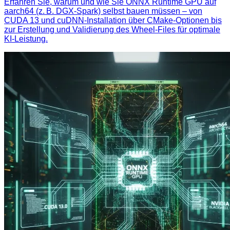
Erfahren Sie, warum und wie Sie ONNX Runtime GPU auf
aarch64 (z. B. DGX‑Spark) selbst bauen müssen – von
CUDA 13 und cuDNN-Installation über CMake‑Optionen bis
zur Erstellung und Validierung des Wheel‑Files für optimale
KI‑Leistung.