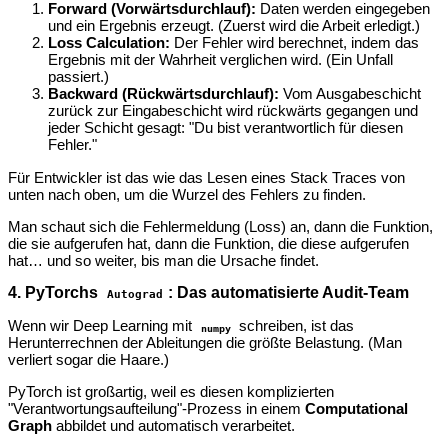
Forward (Vorwärtsdurchlauf):
Daten werden eingegeben
und ein Ergebnis erzeugt. (Zuerst wird die Arbeit erledigt.)
Loss Calculation:
Der Fehler wird berechnet, indem das
Ergebnis mit der Wahrheit verglichen wird. (Ein Unfall
passiert.)
Backward (Rückwärtsdurchlauf):
Vom Ausgabeschicht
zurück zur Eingabeschicht wird rückwärts gegangen und
jeder Schicht gesagt: "Du bist verantwortlich für diesen
Fehler."
Für Entwickler ist das wie das Lesen eines Stack Traces von
unten nach oben, um die Wurzel des Fehlers zu finden.
Man schaut sich die Fehlermeldung (Loss) an, dann die Funktion,
die sie aufgerufen hat, dann die Funktion, die diese aufgerufen
hat… und so weiter, bis man die Ursache findet.
4. PyTorchs
: Das automatisierte Audit-Team
Autograd
Wenn wir Deep Learning mit
schreiben, ist das
numpy
Herunterrechnen der Ableitungen die größte Belastung. (Man
verliert sogar die Haare.)
PyTorch ist großartig, weil es diesen komplizierten
"Verantwortungsaufteilung"-Prozess in einem
Computational
Graph
abbildet und automatisch verarbeitet.