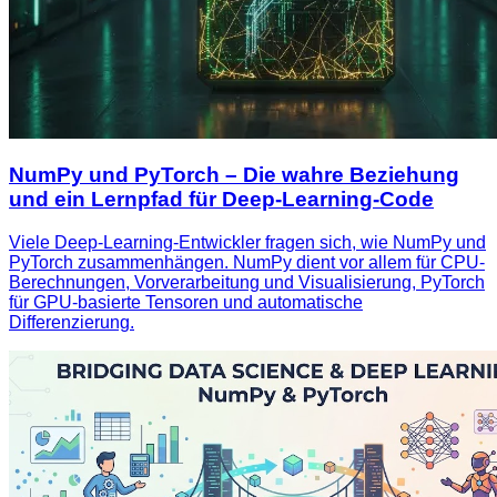
NumPy und PyTorch – Die wahre Beziehung
und ein Lernpfad für Deep‑Learning‑Code
Viele Deep-Learning-Entwickler fragen sich, wie NumPy und
PyTorch zusammenhängen. NumPy dient vor allem für CPU-
Berechnungen, Vorverarbeitung und Visualisierung, PyTorch
für GPU-basierte Tensoren und automatische
Differenzierung.