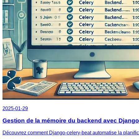
2025-01-29
Gestion de la mémoire du backend avec Django-c
Découvrez comment Django-celery-beat automatise la planific