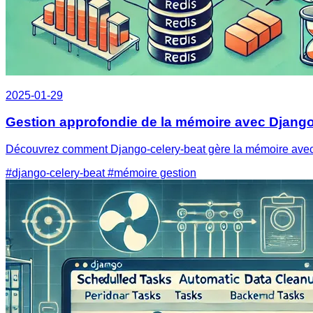
2025-01-29
Gestion approfondie de la mémoire avec Django-
Découvrez comment Django-celery-beat gère la mémoire avec d
#django-celery-beat
#mémoire gestion