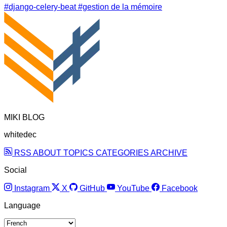
#django-celery-beat
#gestion de la mémoire
MIKI BLOG
whitedec
RSS
ABOUT
TOPICS
CATEGORIES
ARCHIVE
Social
Instagram
X
GitHub
YouTube
Facebook
Language