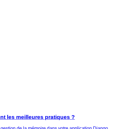
nt les meilleures pratiques ?
a gestion de la mémoire dans votre application Django.