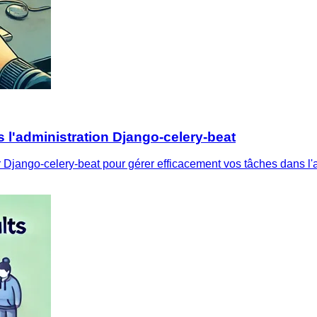
 l'administration Django-celery-beat
r Django-celery-beat pour gérer efficacement vos tâches dans l'