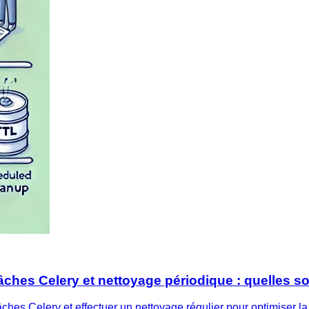
tâches Celery et nettoyage périodique : quelles so
ches Celery et effectuer un nettoyage régulier pour optimiser l