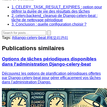
1. CELERY_TASK_RESULT_EXPIRES : option pour
définir la durée de vie des résultats des tâches
2. celery.backend_cleanup de Django-celery-beat :
tâche de nettoyage périodique
3. Conclusion : quelle configuration choisir ?
Tags:
#django-celery-beat
#메모리관리
Publications similaires
Options de tâches périodiques disponibles
dans l'administration Django-celery-beat
Découvrez les options de planification périodiques offertes
par Django-celery-beat pour gérer efficacement vos tâches
dans l'administration Django.