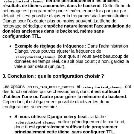
nettoie périodiquement les anciens
celery.backend_cleanup
résultats de tâches accumulés dans le backend
. Cette tâche de
nettoyage est programmée pour s'exécuter une fois par jour par
défaut, et il est possible d'ajuster la fréquence via l'administration
Django pour l'exécuter plus ou moins souvent. La tâche de
nettoyage périodique
empêche naturellement l'accumulation de
données anciennes dans le backend, même sans
configuration TTL
.
Exemple de réglage de fréquence
: Dans l'administration
Django, vous pouvez ajuster la fréquence de
pour que, si vous avez beaucoup de
celery.backend_cleanup
données en temps réel, ce soit plus court ; sinon, gardez la
valeur par défaut (un jour).
3. Conclusion : quelle configuration choisir ?
Les options
et
ont
CELERY_TASK_RESULT_EXPIRES
celery.backend_cleanup
des fonctionnalités qui se chevauchent, donc
il est suffisant
d'utiliser l'une ou l'autre pour gérer la mémoire du backend
.
Cependant, il est également possible d'activer les deux
configurations si nécessaire.
Si vous utilisez Django-celery-beat
: la tâche
nettoie périodiquement le backend,
celery.backend_cleanup
donc
il est généralement suffisant de programmer
principalement cette tâche, sans configurer TTL
.