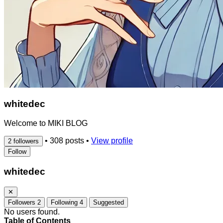
whitedec
Welcome to MIKI BLOG
•
308 posts
•
View profile
2 followers
Follow
whitedec
✕
Followers
2
Following
4
Suggested
No users found.
Table of Contents