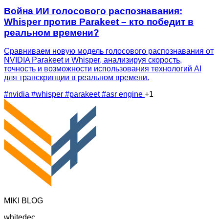
Война ИИ голосового распознавания:
Whisper против Parakeet – кто победит в
реальном времени?
Сравниваем новую модель голосового распознавания от
NVIDIA Parakeet и Whisper, анализируя скорость,
точность и возможности использования технологий AI
для транскрипции в реальном времени.
#nvidia
#whisper
#parakeet
#asr engine
+1
MIKI BLOG
whitedec