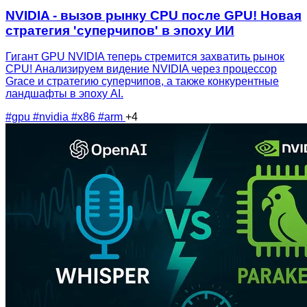
NVIDIA - вызов рынку CPU после GPU! Новая
стратегия 'суперчипов' в эпоху ИИ
Гигант GPU NVIDIA теперь стремится захватить рынок
CPU! Анализируем видение NVIDIA через процессор
Grace и стратегию суперчипов, а также конкурентные
ландшафты в эпоху AI.
#gpu
#nvidia
#x86
#arm
+4