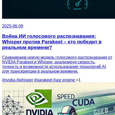
2025-06-09
Война ИИ голосового распознавания:
Whisper против Parakeet – кто победит в
реальном времени?
Сравниваем новую модель голосового распознавания от
NVIDIA Parakeet и Whisper, анализируя скорость,
точность и возможности использования технологий AI
для транскрипции в реальном времени.
#nvidia
#whisper
#parakeet
#asr engine
+1