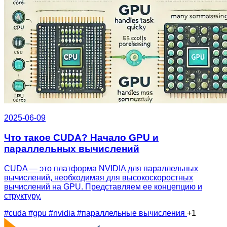
2025-06-09
Что такое CUDA? Начало GPU и
параллельных вычислений
CUDA — это платформа NVIDIA для параллельных
вычислений, необходимая для высокоскоростных
вычислений на GPU. Представляем ее концепцию и
структуру.
#cuda
#gpu
#nvidia
#параллельные вычисления
+1