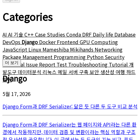
Categories
AI
AI 기술
C++
Case Studies
Conda
DRF
Daily life
Database
DevOps
Django
Docker
Frontend
GPU Computing
JavaScript
Linux
Mameshiba
Mikihands
Networking
Package Management
Programming
Python
Security
더 보기
Technical Issue Report
Test
Troubleshooting
Tutorial
개
발도구
데이터분석
리눅스
메일 서버 구축
보안
생산성
여행
하드
Django
웨어
5월 17, 2026
Django Form과 DRF Serializer: 닮은 듯 다른 두 도구 비교 분석
Django Form과 DRF Serializer는 웹 페이지와 API라는 다른 환
경에서 작동하지만, 데이터 검증 및 변환이라는 핵심 역할과 구조
적 유사성을 공유합니다. 이 글에서는 두 도구의 기능 비교, 필드