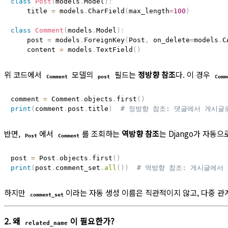
class
Post
(
models
.
Model
)
:
    title 
=
 models
.
CharField
(
max_length
=
100
)
class
Comment
(
models
.
Model
)
:
    post 
=
 models
.
ForeignKey
(
Post
,
 on_delete
=
models
.
C
    content 
=
 models
.
TextField
(
)
위 코드에서
모델의
필드는
정방향 참조
다. 이 경우
Comment
post
Comm
comment 
=
 Comment
.
objects
.
first
(
)
print
(
comment
.
post
.
title
)
# 정방향 참조: 댓글에서 게시글
반면,
에서
를 조회하는
역방향 참조
는 Django가 자동
Post
Comment
post 
=
 Post
.
objects
.
first
(
)
print
(
post
.
comment_set
.
all
(
)
)
# 역방향 참조: 게시글에서
하지만
이라는 자동 생성 이름은 직관적이지 않고, 다중 관
comment_set
2. 왜
이 필요한가?
related_name