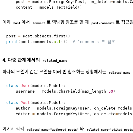
    post 
=
 models
.
ForeignKey
(
Post
,
 on_delete
=
models
.
C
    content 
=
 models
.
TextField
(
)
이제
에서
로 역방향 참조를 할 때
로 접근할
Post
Comment
post.comments
post 
=
 Post
.
objects
.
first
(
)
print
(
post
.
comments
.
all
(
)
)
# `comments`로 참조
4. 다중 관계에서의
related_name
하나의 모델이 같은 모델을 여러 번 참조하는 상황에서는
related_name
class
User
(
models
.
Model
)
:
    username 
=
 models
.
CharField
(
max_length
=
50
)
class
Post
(
models
.
Model
)
:
    author 
=
 models
.
ForeignKey
(
User
,
 on_delete
=
models
    editor 
=
 models
.
ForeignKey
(
User
,
 on_delete
=
models
여기서 각각
와
related_name="authored_posts"
related_name="edited_post