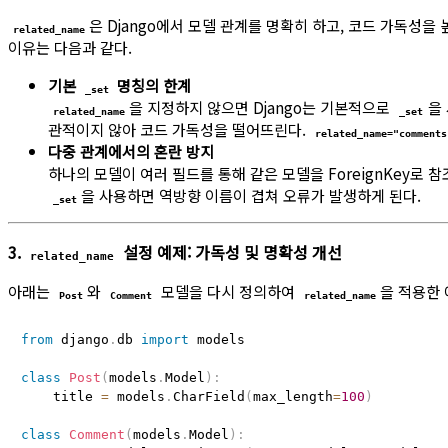
은 Django에서 모델 관계를 명확히 하고, 코드 가독성
related_name
이유는 다음과 같다.
기본
명칭의 한계
_set
을 지정하지 않으면 Django는 기본적으로
을
related_name
_set
관적이지 않아 코드 가독성을 떨어뜨린다.
related_name="comments
다중 관계에서의 혼란 방지
하나의 모델이 여러 필드를 통해 같은 모델을 ForeignKey로 
을 사용하면 역방향 이름이 겹쳐 오류가 발생하게 된다.
_set
3.
설정 예제: 가독성 및 명확성 개선
related_name
아래는
와
모델을 다시 정의하여
을 적용한 
Post
Comment
related_name
from
 django
.
db 
import
 models

class
Post
(
models
.
Model
)
:
    title 
=
 models
.
CharField
(
max_length
=
100
)
class
Comment
(
models
.
Model
)
: