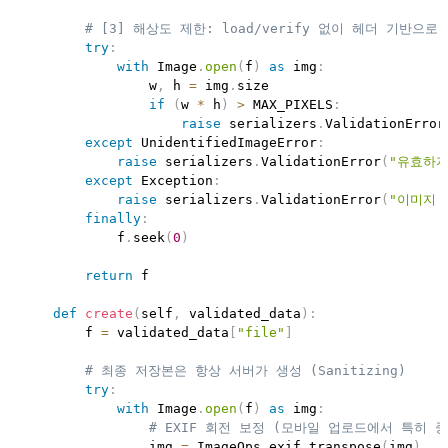
# [3] 해상도 제한: load/verify 없이 헤더 기반으로 
try
:
with
 Image
.
open
(
f
)
as
 img
:
                w
,
 h 
=
 img
.
size

if
(
w 
*
 h
)
>
 MAX_PIXELS
:
raise
 serializers
.
ValidationError
except
 UnidentifiedImageError
:
raise
 serializers
.
ValidationError
(
"유효하지
except
 Exception
:
raise
 serializers
.
ValidationError
(
"이미지 
finally
:
            f
.
seek
(
0
)
return
 f

def
create
(
self
,
 validated_data
)
:
        f 
=
 validated_data
[
"file"
]
# 최종 저장본은 항상 서버가 생성 (Sanitizing)
try
:
with
 Image
.
open
(
f
)
as
 img
:
# EXIF 회전 보정 (모바일 업로드에서 특히 중
                img 
=
 ImageOps
.
exif_transpose
(
img
)