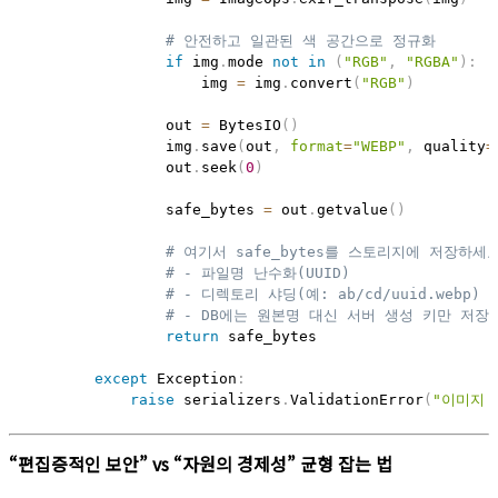
# 안전하고 일관된 색 공간으로 정규화
if
 img
.
mode 
not
in
(
"RGB"
,
"RGBA"
)
:
                    img 
=
 img
.
convert
(
"RGB"
)
                out 
=
 BytesIO
(
)
                img
.
save
(
out
,
format
=
"WEBP"
,
 quality
=
                out
.
seek
(
0
)
                safe_bytes 
=
 out
.
getvalue
(
)
# 여기서 safe_bytes를 스토리지에 저장하세
# - 파일명 난수화(UUID)
# - 디렉토리 샤딩(예: ab/cd/uuid.webp)
# - DB에는 원본명 대신 서버 생성 키만 저장
return
 safe_bytes

except
 Exception
:
raise
 serializers
.
ValidationError
(
"이미지 
“편집증적인 보안” vs “자원의 경제성” 균형 잡는 법