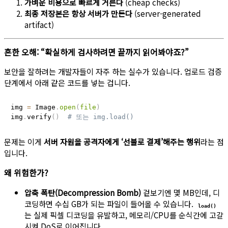
가벼운 비용으로 빠르게 거른다
(cheap checks)
최종 저장본은 항상 서버가 만든다
(server-generated
artifact)
흔한 오해: “확실하게 검사하려면 끝까지 읽어봐야죠?”
보안을 잘하려는 개발자들이 자주 하는 실수가 있습니다. 업로드 검증
단계에서 아래 같은 코드를 넣는 겁니다.
img 
=
 Image
.
open
(
file
)
img
.
verify
(
)
# 또는 img.load()
문제는 이게
서버 자원을 공격자에게 ‘선불로 결제’해주는 행위
라는 점
입니다.
왜 위험한가?
압축 폭탄(Decompression Bomb)
겉보기엔 몇 MB인데, 디
코딩하면 수십 GB가 되는 파일이 들어올 수 있습니다.
load()
는 실제 픽셀 디코딩을 유발하고, 메모리/CPU를 순식간에 고갈
시켜 DoS로 이어집니다.