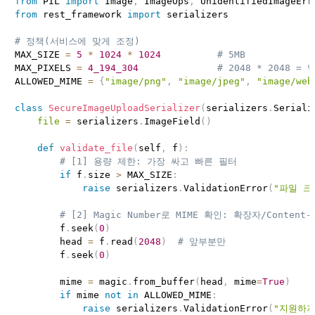
from
 PIL 
import
 Image
,
 ImageOps
,
from
 rest_framework 
import
 serializers

# 정책(서비스에 맞게 조정)
MAX_SIZE 
=
5
*
1024
*
1024
# 5MB
MAX_PIXELS 
=
4_194_304
# 2048 * 2048 = 
ALLOWED_MIME 
=
{
"image/png"
,
"image/jpeg"
,
"image/web
class
SecureImageUploadSerializer
(
serializers
.
Seriali
file
=
 serializers
.
ImageField
(
)
def
validate_file
(
self
,
 f
)
:
# [1] 용량 제한: 가장 싸고 빠른 필터
if
 f
.
size 
>
 MAX_SIZE
:
raise
 serializers
.
ValidationError
(
"파일 크
# [2] Magic Number로 MIME 확인: 확장자/Content-
        f
.
seek
(
0
)
        head 
=
 f
.
read
(
2048
)
# 앞부분만
        f
.
seek
(
0
)
        mime 
=
 magic
.
from_buffer
(
head
,
 mime
=
True
)
if
 mime 
not
in
 ALLOWED_MIME
:
raise
 serializers
.
ValidationError
(
"지원하지