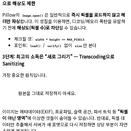
으로 해상도 제한
Pillow의
은 일반적으로
즉시 픽셀을 로드하지 않고 헤
Image.open()
더만 파싱
합니다. 이 성질을 이용하면, 디코딩/메모리 폭탄을 유발하
기 전에
해상도(픽셀 수)로 차단
할 수 있습니다.
체크할 것:
width * height <= MAX_PIXELS
포인트:
/
없이
만 본다
load()
verify()
size
3단계: 최고의 소독은 “새로 그리기” — Transcoding으로
Sanitizing
가장 중요한 원칙입니다.
원본을 그대로 저장하지 마세요.
이미지는 메타데이터(EXIF), 프로파일, 슬랙 공간, 파서 트릭 등
“픽셀
이 아닌 영역”
에 이상한 것들이 숨어들 수 있습니다. 반대로, 픽셀 데
이터만 추출해서 서버가 새 포맷으로 다시 저장하면 상당 부분이 자연
스럽게 제거됩니다.