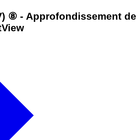
BV) ⑧ - Approfondissement de
stView