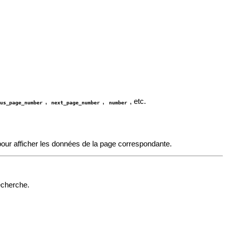
,
,
, etc.
ous_page_number
next_page_number
number
ur afficher les données de la page correspondante.
echerche.