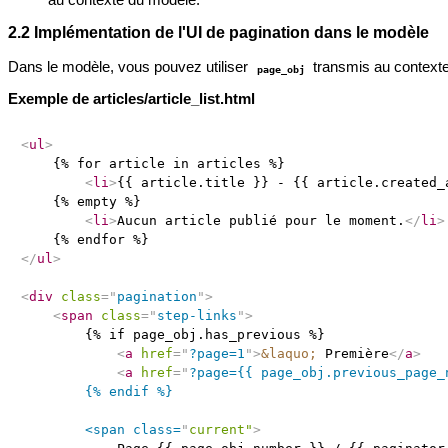
2.2 Implémentation de l'UI de pagination dans le modèle
Dans le modèle, vous pouvez utiliser
transmis au contexte
page_obj
Exemple de articles/article_list.html
<
ul
>
    {% for article in articles %}

<
li
>
{{ article.title }} - {{ article.created_
    {% empty %}

<
li
>
Aucun article publié pour le moment.
</
li
>
</
ul
>
<
div
class
=
"
pagination
"
>
<
span
class
=
"
step-links
"
>
        {% if page_obj.has_previous %}

<
a
href
=
"
?page=1
"
>
&laquo;
 Première
</
a
>
<
a
href
=
"
?page={{ page_obj.previous_page_
        {% endif %}

        <span class=
"
current"
>