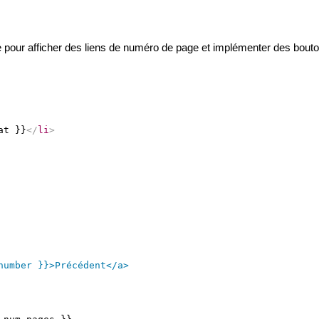
 pour afficher des liens de numéro de page et implémenter des bout
at }}
</
li
>
number }}>Précédent</a>
