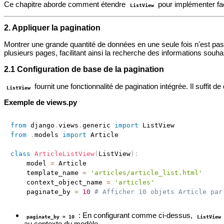
Ce chapitre aborde comment étendre
pour implémenter fa
ListView
2. Appliquer la pagination
Montrer une grande quantité de données en une seule fois n'est pas 
plusieurs pages, facilitant ainsi la recherche des informations souha
2.1 Configuration de base de la pagination
fournit une fonctionnalité de pagination intégrée. Il suffit de 
ListView
Exemple de views.py
from
 django
.
views
.
generic 
import
from
.
models 
import
 Article

class
ArticleListView
(
ListView
)
:
    model 
=
 Article

    template_name 
=
'articles/article_list.html'
    context_object_name 
=
'articles'
    paginate_by 
=
10
# Afficher 10 objets Article par
: En configurant comme ci-dessus,
paginate_by = 10
ListView
au contexte du modèle.