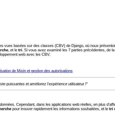
n des vues basées sur des classes (CBV) de Django, où nous présen
erche
, et le
tri
. Si vous avez examiné les 7 parties précédentes, de la
veloppement web avec les CBV.
sation de Mixin et gestion des autorisations
te puissantes et améliorez l'expérience utilisateur !”
 données. Cependant, dans les applications web réelles, en plus d'affi
herche
pour trouver rapidement les informations souhaitées, et le
tri
e