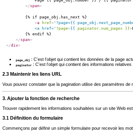
            Page {{ page_obj.number }} / {{ paginator.
</
span
>
        {% if page_obj.has_next %}

<
a
href
=
"
?page={{ page_obj.next_page_numbe
            <a href=
"
?page
=
{{
paginator.num_pages
}}
>
        {% endif %}

</
span
>
</
div
>
: C'est l'objet qui contient les données de la page actu
page_obj
: C'est l'objet qui contient des informations relativ
paginator
2.3 Maintenir les liens URL
Vous pouvez constater que la pagination utilise des paramètres de
3. Ajouter la fonction de recherche
Trouver rapidement les informations souhaitées sur un site Web es
3.1 Définition du formulaire
Commençons par définir un simple formulaire pour recevoir les mot