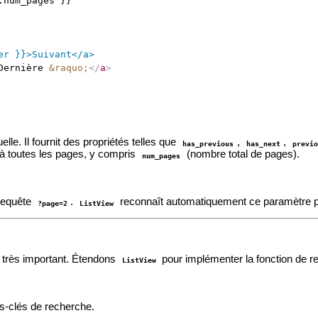
num_pages }}

r }}>Suivant</a>

Dernière 
&raquo;
</
a
>
elle. Il fournit des propriétés telles que
,
,
has_previous
has_next
previ
es à toutes les pages, y compris
(nombre total de pages).
num_pages
 requête
.
reconnaît automatiquement ce paramètre po
?page=2
ListView
t très important. Étendons
pour implémenter la fonction de r
ListView
s-clés de recherche.