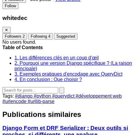
Follow
whitedec
✕
Followers
2
Following
4
Suggested
No users found.
Table of Contents
1. Les différences clés en un coup d'œil
2. Pourquoi une version Django spécifique ? (La raison
principale)
3. Exemples pratiques d'encodage avec QueryDict
4. En conclusion : Que choisir ?
Tags:
#django
#python
#querydict
#développement web
#urlencode
#urllib-parse
Publications similaires
Django Form et DRF Serializer : Deux outils si
proches, si différents, une analyse