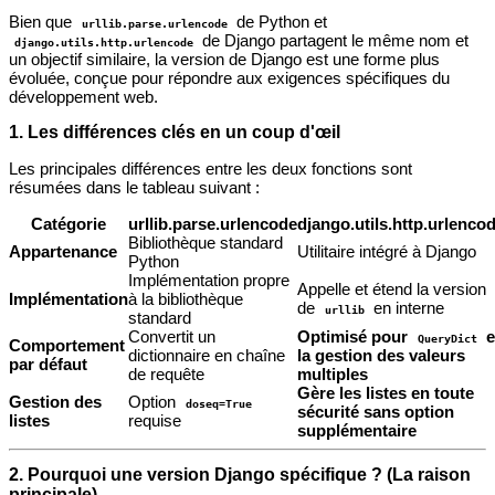
Bien que
de Python et
urllib.parse.urlencode
de Django partagent le même nom et
django.utils.http.urlencode
un objectif similaire, la version de Django est une forme plus
évoluée, conçue pour répondre aux exigences spécifiques du
développement web.
1. Les différences clés en un coup d'œil
Les principales différences entre les deux fonctions sont
résumées dans le tableau suivant :
Catégorie
urllib.parse.urlencode
django.utils.http.urlenco
Bibliothèque standard
Appartenance
Utilitaire intégré à Django
Python
Implémentation propre
Appelle et étend la version
Implémentation
à la bibliothèque
de
en interne
urllib
standard
Convertit un
Optimisé pour
e
QueryDict
Comportement
dictionnaire en chaîne
la gestion des valeurs
par défaut
de requête
multiples
Gère les listes en toute
Gestion des
Option
doseq=True
sécurité sans option
listes
requise
supplémentaire
2. Pourquoi une version Django spécifique ? (La raison
principale)