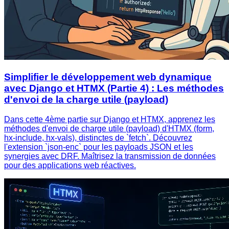
Simplifier le développement web dynamique
avec Django et HTMX (Partie 4) : Les méthodes
d'envoi de la charge utile (payload)
Dans cette 4ème partie sur Django et HTMX, apprenez les
méthodes d'envoi de charge utile (payload) d'HTMX (form,
hx-include, hx-vals), distinctes de `fetch`. Découvrez
l'extension `json-enc` pour les payloads JSON et les
synergies avec DRF. Maîtrisez la transmission de données
pour des applications web réactives.