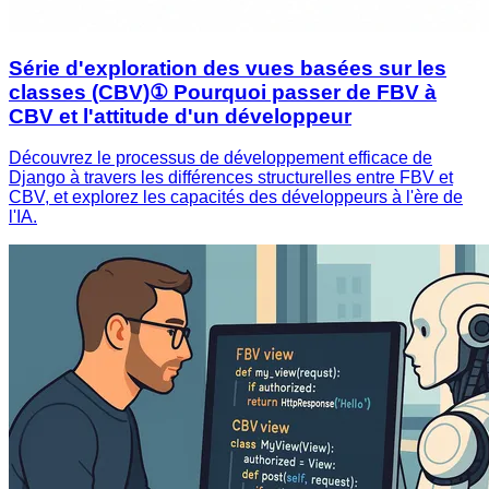
Série d'exploration des vues basées sur les
classes (CBV)① Pourquoi passer de FBV à
CBV et l'attitude d'un développeur
Découvrez le processus de développement efficace de
Django à travers les différences structurelles entre FBV et
CBV, et explorez les capacités des développeurs à l'ère de
l'IA.