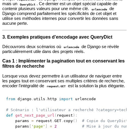
mais un
. Ce dernier est un objet spécial capable de
QueryDict
contenir plusieurs valeurs pour une même clé.
de
urlencode
Django comprend parfaitement les spécificités de cet objet et
utilise ses méthodes internes pour convertir les données sans
aucune perte.
3. Exemples pratiques d'encodage avec QueryDict
Découvrons deux scénarios où
de Django se révèle
urlencode
particulièrement utile dans des projets réels.
Cas 1 : Implémenter la pagination tout en conservant les
filtres de recherche
Lorsque vous devez permettre à un utilisateur de naviguer entre
les pages tout en conservant ses multiples critères de recherche,
encoder l'intégralité de
est la solution la plus élégante.
request.GET
from
 django
.
utils
.
http 
import
 urlencode

# Scénario : l'utilisateur a recherché ?category=tech
def
get_next_page_url
(
request
)
:
    params 
=
 request
.
GET
.
copy
(
)
# Copie du QueryDict
    params
[
'page'
]
=
2
# Mise à jour du num