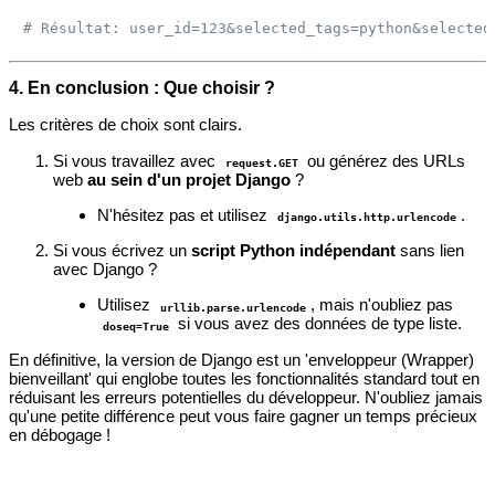
# Résultat: user_id=123&selected_tags=python&selected
4. En conclusion : Que choisir ?
Les critères de choix sont clairs.
Si vous travaillez avec
ou générez des URLs
request.GET
web
au sein d'un projet Django
?
N'hésitez pas et utilisez
.
django.utils.http.urlencode
Si vous écrivez un
script Python indépendant
sans lien
avec Django ?
Utilisez
, mais n'oubliez pas
urllib.parse.urlencode
si vous avez des données de type liste.
doseq=True
En définitive, la version de Django est un 'enveloppeur (Wrapper)
bienveillant' qui englobe toutes les fonctionnalités standard tout en
réduisant les erreurs potentielles du développeur. N'oubliez jamais
qu'une petite différence peut vous faire gagner un temps précieux
en débogage !