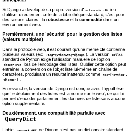
Si Django a développé sa propre version d'
au lieu
urlencode
d'utiliser directement celle de la bibliothèque standard, c'est pour
des raisons claires : la
robustesse
et la
commodité
dans un
environnement web.
Premièrement, une 'sécurité' pour la gestion des listes
(valeurs multiples)
Dans le protocole web, il est courant qu'une même clé contienne
plusieurs valeurs (ex:
). La version
?tag=python&tag=django
urllib
standard de Python exige l'utilisation manuelle de l'option
lors de l'encodage des listes. Oublier cette option peut
doseq=True
entraîner la conversion de l'objet liste lui-même en chaîne de
caractères, produisant un résultat inattendu comme
tag=['python',
.
'django']
En revanche, la version de Django est conçue avec l'hypothèse
que 'le déploiement des listes est la norme sur le web', ce qui lui
permet d'encoder parfaitement les données de liste sans aucune
option supplémentaire.
Deuxièmement, une compatibilité parfaite avec
QueryDict
L'objet
de Django n'est pas un dictionnaire standard,
request.GET