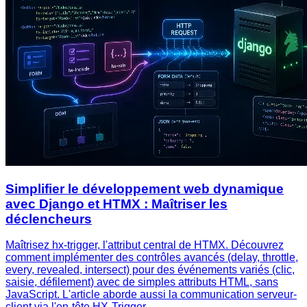
Simplifier le développement web dynamique
avec Django et HTMX : Maîtriser les
déclencheurs
Maîtrisez hx-trigger, l'attribut central de HTMX. Découvrez
comment implémenter des contrôles avancés (delay, throttle,
every, revealed, intersect) pour des événements variés (clic,
saisie, défilement) avec de simples attributs HTML, sans
JavaScript. L'article aborde aussi la communication serveur-
client via l'en-tête HX-Trigger.