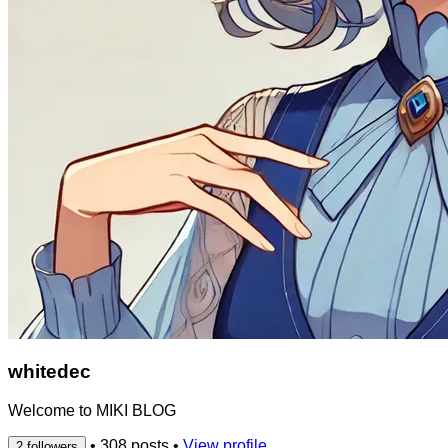
whitedec
Welcome to MIKI BLOG
•
308 posts
•
View profile
2 followers