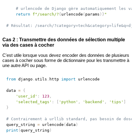
# urlencode de Django gère automatiquement les va
return
f"/search/?
{
urlencode
(
params
)
}
"
# Résultat: /search/?category=tech&category=life&q=dj
Cas 2 : Transmettre des données de sélection multiple
via des cases à cocher
C'est utile lorsque vous devez encoder des données de plusieurs
cases à cocher sous forme de dictionnaire pour les transmettre à
une autre API ou page.
from
 django
.
utils
.
http 
import
 urlencode

data 
=
{
'user_id'
:
123
,
'selected_tags'
:
[
'python'
,
'backend'
,
'tips'
]
}
# Contrairement à urllib standard, pas besoin de dose
query_string 
=
 urlencode
(
data
)
print
(
query_string
)