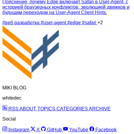
Пояснение, почему Edge включает Safari в User-Agent, с
историей браузерных конфликтов, эволюцией движков и
будущим переходом на User‑Agent Client Hints.
#веб разработка
#user-agent
#edge
#safari
+2
MIKI BLOG
whitedec
RSS
ABOUT
TOPICS
CATEGORIES
ARCHIVE
Social
Instagram
X
GitHub
YouTube
Facebook