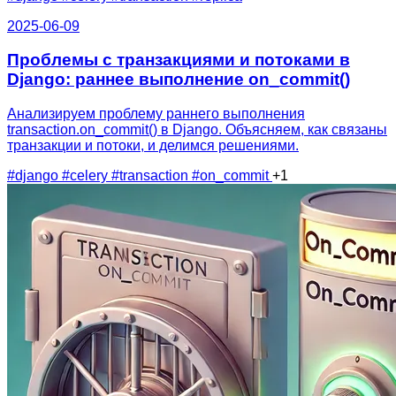
2025-06-09
Проблемы с транзакциями и потоками в
Django: раннее выполнение on_commit()
Анализируем проблему раннего выполнения
transaction.on_commit() в Django. Объясняем, как связаны
транзакции и потоки, и делимся решениями.
#django
#celery
#transaction
#on_commit
+1