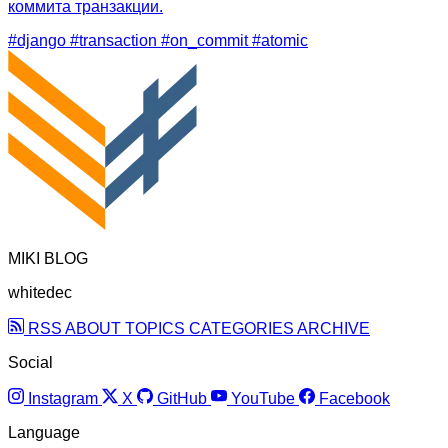
коммита транзакции.
#django
#transaction
#on_commit
#atomic
MIKI BLOG
whitedec
RSS
ABOUT
TOPICS
CATEGORIES
ARCHIVE
Social
Instagram
X
GitHub
YouTube
Facebook
Language