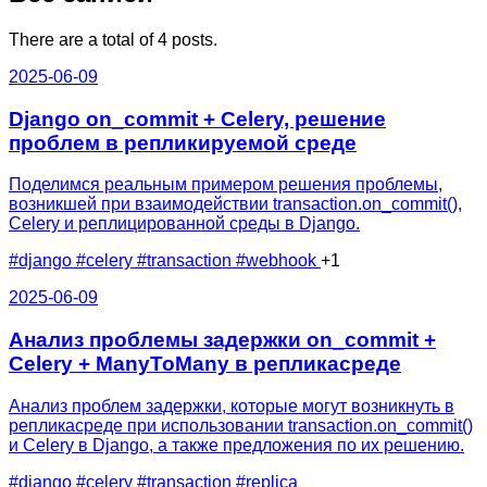
There are a total of 4 posts.
2025-06-09
Django on_commit + Celery, решение
проблем в репликируемой среде
Поделимся реальным примером решения проблемы,
возникшей при взаимодействии transaction.on_commit(),
Celery и реплицированной среды в Django.
#django
#celery
#transaction
#webhook
+1
2025-06-09
Анализ проблемы задержки on_commit +
Celery + ManyToMany в репликасреде
Анализ проблем задержки, которые могут возникнуть в
репликасреде при использовании transaction.on_commit()
и Celery в Django, а также предложения по их решению.
#django
#celery
#transaction
#replica