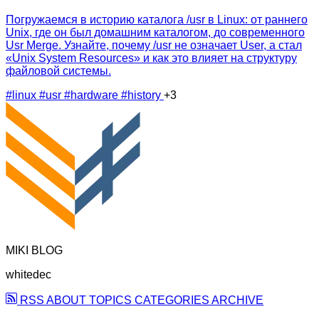
Погружаемся в историю каталога /usr в Linux: от раннего
Unix, где он был домашним каталогом, до современного
Usr Merge. Узнайте, почему /usr не означает User, а стал
«Unix System Resources» и как это влияет на структуру
файловой системы.
#linux
#usr
#hardware
#history
+3
MIKI BLOG
whitedec
RSS
ABOUT
TOPICS
CATEGORIES
ARCHIVE