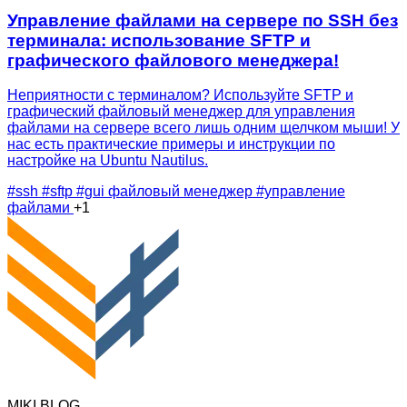
Управление файлами на сервере по SSH без
терминала: использование SFTP и
графического файлового менеджера!
Неприятности с терминалом? Используйте SFTP и
графический файловый менеджер для управления
файлами на сервере всего лишь одним щелчком мыши! У
нас есть практические примеры и инструкции по
настройке на Ubuntu Nautilus.
#ssh
#sftp
#gui файловый менеджер
#управление
файлами
+1
MIKI BLOG