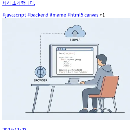
세히 소개합니다.
#javascript
#backend
#mame
#html5 canvas
+1
2025-11-23