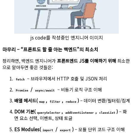
js code를 작성중인 엔지니어 이미지
마무리 – “프론트도 할 줄 아는 백엔드”의 최소치
정리하면, 백엔드 엔지니어가
프론트엔드 JS를 이해하기 위해
최소한
으로 알아두면 좋은 것들은:
– 브라우저에서 HTTP 호출 및 JSON 처리
fetch
/
– 비동기 로직 구조 이해
Promise
async/await
배열 메서드(
,
,
)
– 데이터 변환/필터링/집계
map
filter
reduce
DOM 기본(
,
,
)
– 화
querySelector
addEventListener
classList
면 요소 선택, 이벤트, 상태 토글
ES Modules(
/
)
– 모듈 단위 코드 구조 이해
import
export