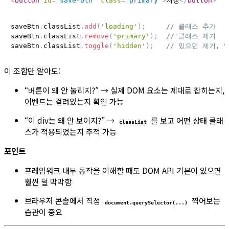
<
button
id
=
"
save-btn
"
class
=
"
primary
"
>
저장
</
button
>
saveBtn
.
classList
.
add
(
'loading'
)
;
// 클래스 추가
saveBtn
.
classList
.
remove
(
'primary'
)
;
// 클래스 제거
saveBtn
.
classList
.
toggle
(
'hidden'
)
;
// 있으면 제거, 
이 조합만 알아도:
“버튼이 왜 안 눌리지?” → 실제 DOM 요소는 제대로 잡히는지,
이벤트는 걸려있는지 확인 가능
“이 div는 왜 안 보이지?” →
를 보고 어떤 상태 클래
classList
스가 적용되었는지 추적 가능
포인트
프레임워크 내부 동작을 이해할 때도 DOM API 기본이 있으면
훨씬 덜 막막함
브라우저 콘솔에서 직접
찍어보는
document.querySelector(...)
습관이 중요