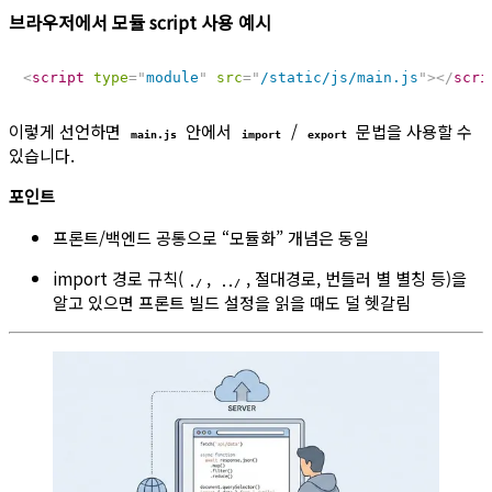
브라우저에서 모듈 script 사용 예시
<
script
type
=
"
module
"
src
=
"
/static/js/main.js
"
>
</
scri
이렇게 선언하면
안에서
/
문법을 사용할 수
main.js
import
export
있습니다.
포인트
프론트/백엔드 공통으로 “모듈화” 개념은 동일
import 경로 규칙(
,
, 절대경로, 번들러 별 별칭 등)을
./
../
알고 있으면 프론트 빌드 설정을 읽을 때도 덜 헷갈림