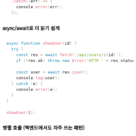
.
catch
(
(
err
)
=>
{
    console
.
error
(
err
)
;
}
)
;
async/await로 더 읽기 쉽게
async
function
showUser
(
id
)
{
try
{
const
 res 
=
await
fetch
(
`
/api/users/
${
id
}
`
)
;
if
(
!
res
.
ok
)
throw
new
Error
(
'HTTP '
+
 res
.
status
const
 user 
=
await
 res
.
json
(
)
;
    console
.
log
(
user
)
;
}
catch
(
e
)
{
    console
.
error
(
e
)
;
}
}
showUser
(
1
)
;
병렬 호출 (백엔드에서도 자주 쓰는 패턴)