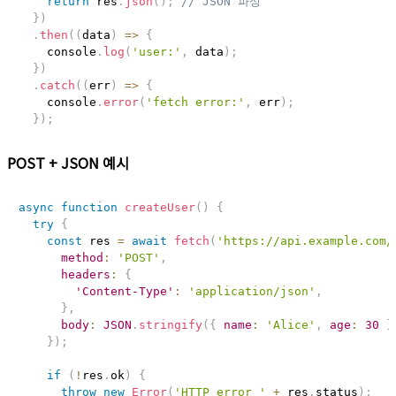
return
 res
.
json
(
)
;
// JSON 파싱
}
)
.
then
(
(
data
)
=>
{
    console
.
log
(
'user:'
,
 data
)
;
}
)
.
catch
(
(
err
)
=>
{
    console
.
error
(
'fetch error:'
,
 err
)
;
}
)
;
POST + JSON 예시
async
function
createUser
(
)
{
try
{
const
 res 
=
await
fetch
(
'https://api.example.com/
method
:
'POST'
,
headers
:
{
'Content-Type'
:
'application/json'
,
}
,
body
:
JSON
.
stringify
(
{
name
:
'Alice'
,
age
:
30
}
}
)
;
if
(
!
res
.
ok
)
{
throw
new
Error
(
'HTTP error '
+
 res
.
status
)
;