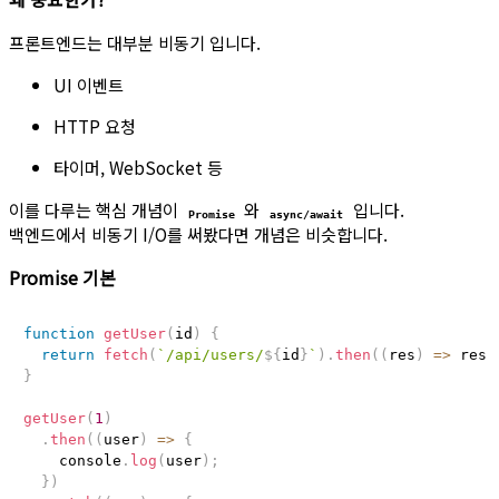
프론트엔드는 대부분 비동기 입니다.
UI 이벤트
HTTP 요청
타이머, WebSocket 등
이를 다루는 핵심 개념이
와
입니다.
Promise
async/await
백엔드에서 비동기 I/O를 써봤다면 개념은 비슷합니다.
Promise 기본
function
getUser
(
id
)
{
return
fetch
(
`
/api/users/
${
id
}
`
)
.
then
(
(
res
)
=>
 res
.
}
getUser
(
1
)
.
then
(
(
user
)
=>
{
    console
.
log
(
user
)
;
}
)