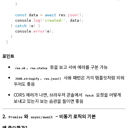
}
const
 data 
=
await
 res
.
json
(
)
;
    console
.
log
(
'created:'
,
 data
)
;
}
catch
(
e
)
{
    console
.
error
(
e
)
;
}
}
포인트
,
등을 보고 서버 에러를 구분 가능
res.ok
res.status
,
사용 패턴은 거의 템플릿처럼 외워
JSON.stringify
res.json()
두어도 좋음
CORS 에러가 나면, 브라우저 콘솔에서
요청을 어떻게
fetch
보내고 있는지 보는 습관을 들이면 좋음
2.
와
– 비동기 로직의 기본
Promise
async/await
왜 중요한가?