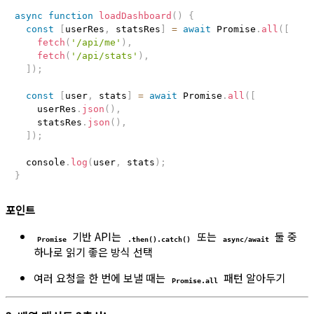
async
function
loadDashboard
(
)
{
const
[
userRes
,
 statsRes
]
=
await
 Promise
.
all
(
[
fetch
(
'/api/me'
)
,
fetch
(
'/api/stats'
)
,
]
)
;
const
[
user
,
 stats
]
=
await
 Promise
.
all
(
[
    userRes
.
json
(
)
,
    statsRes
.
json
(
)
,
]
)
;
  console
.
log
(
user
,
 stats
)
;
}
포인트
기반 API는
또는
둘 중
Promise
.then().catch()
async/await
하나로 읽기 좋은 방식 선택
여러 요청을 한 번에 보낼 때는
패턴 알아두기
Promise.all