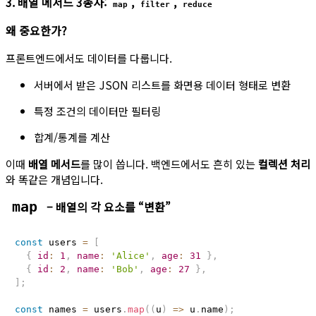
3. 배열 메서드 3총사:
,
,
map
filter
reduce
왜 중요한가?
프론트엔드에서도 데이터를 다룹니다.
서버에서 받은 JSON 리스트를 화면용 데이터 형태로 변환
특정 조건의 데이터만 필터링
합계/통계를 계산
이때
배열 메서드
를 많이 씁니다. 백엔드에서도 흔히 있는
컬렉션 처리
와 똑같은 개념입니다.
– 배열의 각 요소를 “변환”
map
const
 users 
=
[
{
id
:
1
,
name
:
'Alice'
,
age
:
31
}
,
{
id
:
2
,
name
:
'Bob'
,
age
:
27
}
,
]
;
const
 names 
=
 users
.
map
(
(
u
)
=>
 u
.
name
)
;