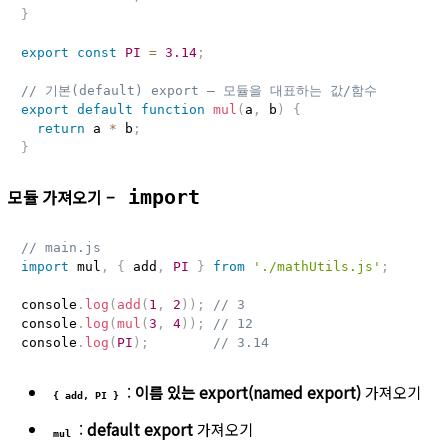
}
export
const
PI
=
3.14
;
// 기본(default) export – 모듈을 대표하는 값/함수
export
default
function
mul
(
a
,
 b
)
{
return
 a 
*
 b
;
}
모듈 가져오기 –
import
// main.js
import
 mul
,
{
 add
,
PI
}
from
'./mathUtils.js'
;
console
.
log
(
add
(
1
,
2
)
)
;
// 3
console
.
log
(
mul
(
3
,
4
)
)
;
// 12
console
.
log
(
PI
)
;
// 3.14
:
이름 있는 export(named export)
가져오기
{ add, PI }
:
default export
가져오기
mul