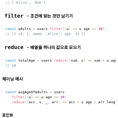
// ['Alice', 'Bob']
– 조건에 맞는 것만 남기기
filter
const
 adults 
=
 users
.
filter
(
(
u
)
=>
 u
.
age 
>=
30
)
;
// [{ id: 1, name: 'Alice', age: 31 }]
– 배열을 하나의 값으로 모으기
reduce
const
 totalAge 
=
 users
.
reduce
(
(
sum
,
 u
)
=>
 sum 
+
 u
.
age
// 58
체이닝 예시
const
 avgAgeOfAdults 
=
 users

.
filter
(
(
u
)
=>
 u
.
age 
>=
30
)
.
reduce
(
(
acc
,
 u
,
 _
,
 arr
)
=>
 acc 
+
 u
.
age 
/
 arr
.
lengt
포인트