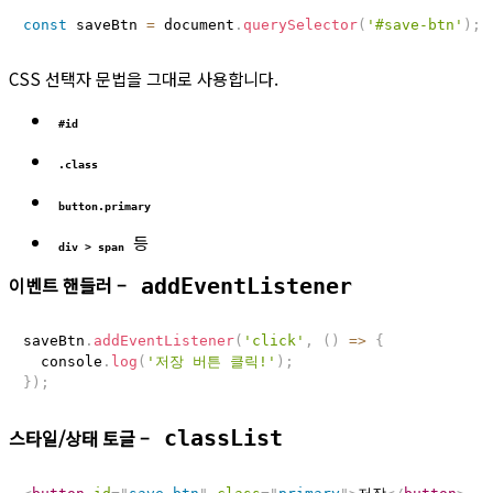
const
 saveBtn 
=
 document
.
querySelector
(
'#save-btn'
)
;
CSS 선택자 문법을 그대로 사용합니다.
#id
.class
button.primary
등
div > span
이벤트 핸들러 –
addEventListener
saveBtn
.
addEventListener
(
'click'
,
(
)
=>
{
  console
.
log
(
'저장 버튼 클릭!'
)
;
}
)
;
스타일/상태 토글 –
classList