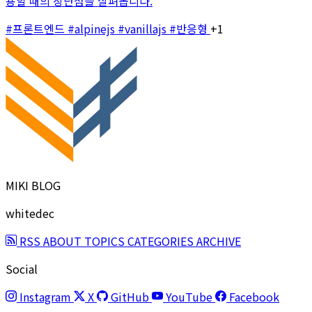
용할 때의 장단점을 살펴봅니다.
#프론트엔드
#alpinejs
#vanillajs
#반응형
+1
MIKI BLOG
whitedec
RSS
ABOUT
TOPICS
CATEGORIES
ARCHIVE
Social
Instagram
X
GitHub
YouTube
Facebook