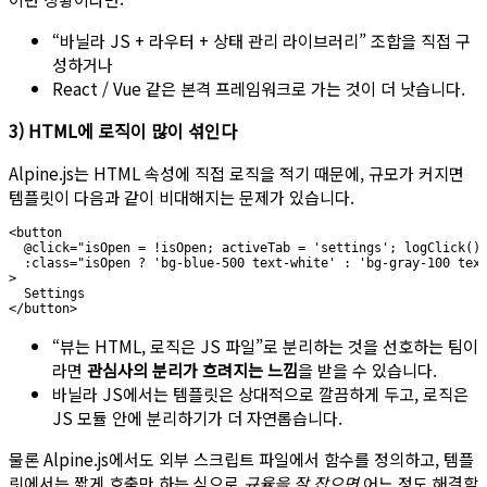
“바닐라 JS + 라우터 + 상태 관리 라이브러리” 조합을 직접 구
성하거나
React / Vue 같은 본격 프레임워크로 가는 것이 더 낫습니다.
3) HTML에 로직이 많이 섞인다
Alpine.js는 HTML 속성에 직접 로직을 적기 때문에, 규모가 커지면
템플릿이 다음과 같이 비대해지는 문제가 있습니다.
<button

  @click="isOpen = !isOpen; activeTab = 'settings'; logClick()"
  :class="isOpen ? 'bg-blue-500 text-white' : 'bg-gray-100 text
>

  Settings

“뷰는 HTML, 로직은 JS 파일”로 분리하는 것을 선호하는 팀이
라면
관심사의 분리가 흐려지는 느낌
을 받을 수 있습니다.
바닐라 JS에서는 템플릿은 상대적으로 깔끔하게 두고, 로직은
JS 모듈 안에 분리하기가 더 자연롭습니다.
물론 Alpine.js에서도 외부 스크립트 파일에서 함수를 정의하고, 템플
릿에서는 짧게 호출만 하는 식으로
규율을 잘 잡으면
어느 정도 해결할