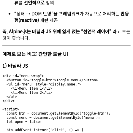
뷰를
선언적으로
정의
“상태 → DOM 반영”을 프레임워크가 자동으로 처리하는
반응
형(reactive)
패턴 제공
즉,
Alpine.js는 바닐라 JS 위에 얇게 얹는 “선언적 레이어”
라고 보는
것이 좋습니다.
예제로 보는 비교: 간단한 토글 UI
1) 바닐라 JS
<div id="menu-wrap">

  <button id="toggle-btn">Toggle Menu</button>

  <ul id="menu" style="display:none;">

    <li>Menu Item 1</li>

    <li>Menu Item 2</li>

  </ul>

</div>

<script>

  const btn = document.getElementById('toggle-btn');

  const menu = document.getElementById('menu');

  let open = false;

  btn.addEventListener('click', () => {
