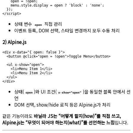
    open = !open;

    menu.style.display = open ? 'block' : 'none';

  });

상태 변수
직접 관리
open
이벤트 등록, DOM 선택, 스타일 변경까지 모두 수동 처리
2) Alpine.js
<div x-data="{ open: false }">

  <button @click="open = !open">Toggle Menu</button>

  <ul x-show="open">

    <li>Menu Item 1</li>

    <li>Menu Item 2</li>

  </ul>

상태(
)와 UI 조건(
)을 동일한 블록 안에서 선
open
x-show="open"
언
DOM 선택, show/hide 로직 등은 Alpine.js가 처리
같은 기능이라도
바닐라 JS는 “어떻게 할지(how)”를 직접 쓰고,
Alpine.js는 “무엇이 되어야 하는지(what)”를 선언하는 느낌
입니다.