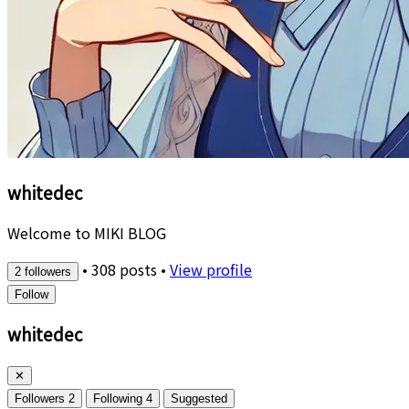
whitedec
Welcome to MIKI BLOG
•
308 posts
•
View profile
2 followers
Follow
whitedec
✕
Followers
2
Following
4
Suggested