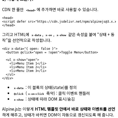
CDN 한 줄만
에 추가하면 바로 사용할 수 있습니다.
<head>
<head>

<script defer src="https://cdn.jsdelivr.net/npm/alpinejs@3.x.x/
그리고 HTML에
,
,
같은 속성을 붙여 “상태 + 동
x-data
x-on
x-show
작”을 선언적으로 작성합니다.
<div x-data="{ open: false }">

  <button @click="open = !open">Toggle Menu</button>

  <ul x-show="open">

    <li>Menu Item 1</li>

    <li>Menu Item 2</li>

    <li>Menu Item 3</li>

  </ul>

: 이 블록의 상태(state)를 정의
x-data
(
축약) : 클릭 이벤트 핸들러
@click
x-on:click
: 상태에 따라 DOM 표시/숨김
x-show
Alpine.js는 이렇게
HTML 템플릿 안에서 바로 상태와 이벤트를 선언
하게 해주고, 상태가 바뀌면 DOM이 자동으로 갱신되도록 해 줍니다.