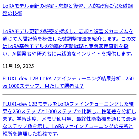
LoRAモデル更新の秘密 - 忘却と復習、人的記憶に似た微調
整の技術
LoRAモデル更新の秘密を探求し、忘却と復習メカニズムを
通じて人間記憶を模倣した微調整技法を紹介します。この文
はLoRA基盤モデルの効率的更新戦略と実践適用事例を扱
い、AI開発者や研究者に実践的なインサイトを提供します。
11月 19, 2025
FLUX1-dev. 12B LoRAファインチューニング結果分析 - 250
vs 1000ステップ、果たして勝者は？
FLUX1-dev 12BモデルをLoRAファインチューニングした結
果を250ステップと1000ステップで比較し、性能差を分析し
ます。学習速度、メモリ使用量、最終性能指標を通じて最適
なステップ数を示し、LoRAファインチューニングの長所と
短所を整理した投稿です。