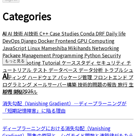
Categories
AI
AI 技術
AI技術
C++
Case Studies
Conda
DRF
Daily life
DevOps
Django
Docker
Frontend
GPU Computing
JavaScript
Linux
Mameshiba
Mikihands
Networking
Package Management
Programming
Python
Security
もっと見る
Troubleshooting
Tutorial
ケーススタディ
セキュリティ
チ
ュートリアル
テスト
データベース
データ分析
トラブルシュ
AI
ーティング
ハードウェア
パッケージ管理
フロントエンド
プ
ログラミング
メールサーバー構築
技術的問題の報告
旅行
生
12月 19, 2025
産性
開発ツール
消失勾配（Vanishing Gradient）―ディープラーニングが
「短期記憶障害」に陥る理由
ディープラーニングにおける消失勾配（Vanishing
Gradient）現象の原因と、シグモイド関数と連鎖律がもたら