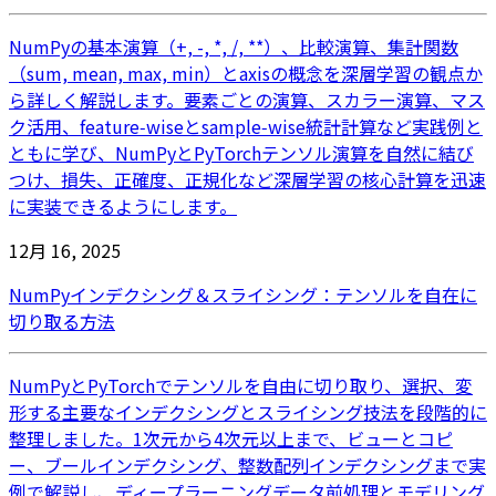
NumPyの基本演算（+, -, *, /, **）、比較演算、集計関数
（sum, mean, max, min）とaxisの概念を深層学習の観点か
ら詳しく解説します。要素ごとの演算、スカラー演算、マス
ク活用、feature‑wiseとsample‑wise統計計算など実践例と
ともに学び、NumPyとPyTorchテンソル演算を自然に結び
つけ、損失、正確度、正規化など深層学習の核心計算を迅速
に実装できるようにします。
12月 16, 2025
NumPyインデクシング＆スライシング：テンソルを自在に
切り取る方法
NumPyとPyTorchでテンソルを自由に切り取り、選択、変
形する主要なインデクシングとスライシング技法を段階的に
整理しました。1次元から4次元以上まで、ビューとコピ
ー、ブールインデクシング、整数配列インデクシングまで実
例で解説し、ディープラーニングデータ前処理とモデリング