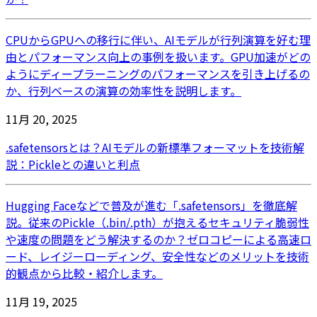
CPUからGPUへの移行に伴い、AIモデルが行列演算を好む理
由とパフォーマンス向上の事例を扱います。GPU加速がどの
ようにディープラーニングのパフォーマンスを引き上げるの
か、行列ベースの演算の効率性を説明します。
11月 20, 2025
.safetensorsとは？AIモデルの新標準フォーマットを技術解
説：Pickleとの違いと利点
Hugging Faceなどで普及が進む「.safetensors」を徹底解
説。従来のPickle（.bin/.pth）が抱えるセキュリティ脆弱性
や速度の問題をどう解決するのか？ゼロコピーによる高速ロ
ード、レイジーローディング、安全性などのメリットを技術
的観点から比較・紹介します。
11月 19, 2025