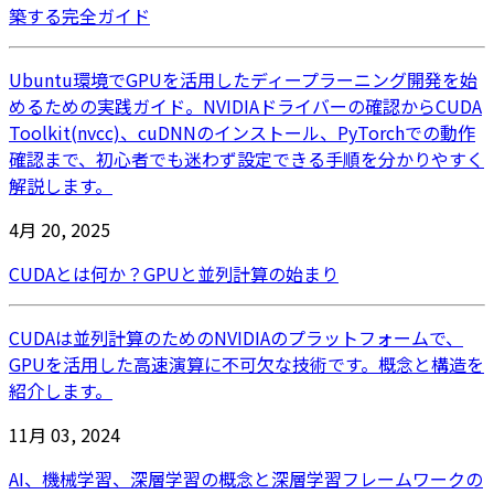
築する完全ガイド
Ubuntu環境でGPUを活用したディープラーニング開発を始
めるための実践ガイド。NVIDIAドライバーの確認からCUDA
Toolkit(nvcc)、cuDNNのインストール、PyTorchでの動作
確認まで、初心者でも迷わず設定できる手順を分かりやすく
解説します。
4月 20, 2025
CUDAとは何か？GPUと並列計算の始まり
CUDAは並列計算のためのNVIDIAのプラットフォームで、
GPUを活用した高速演算に不可欠な技術です。概念と構造を
紹介します。
11月 03, 2024
AI、機械学習、深層学習の概念と深層学習フレームワークの