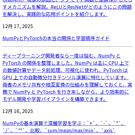
すメカニズムを解説。ReLUとResNetがどのようにこの問題
を解決し、実践的な応用ポイントを紹介します。
12月 17, 2025
NumPyとPyTorchの本当の関係と学習順序ガイド
ディープラーニング開発者なら一度は悩む、NumPy と
PyTorch の関係を整理しました。NumPy は主に CPU 上で
の数値計算やデータ前処理、可視化に使われ、PyTorch は
GPU 上での自動微分付きテンソル演算に特化しています。
両者のメモリ共有や相互変換の仕組みを理解しておくと、実
務で NumPy と PyTorch を行き来しながら、より効率的に
モデル開発や学習パイプラインを構築できます。
12月 16, 2025
NumPyの基本演算で深層学習を学ぶ：`+`、`-`、`*`、
`/`、`**`、比較、`sum/mean/max/min`、`axis`