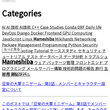
Categories
AI
AI 技術
AI技術
C++
Case Studies
Conda
DRF
Daily life
DevOps
Django
Docker
Frontend
GPU Computing
JavaScript
Linux
Mameshiba
Mikihands
Networking
Package Management
Programming
Python
Security
もっと見る
Troubleshooting
Tutorial
ケーススタディ
セキュリティ
チ
ュートリアル
テスト
データベース
データ分析
トラブルシュ
Mameshiba
ーティング
ハードウェア
パッケージ管理
フロントエンド
プ
ログラミング
メールサーバー構築
技術的問題の報告
旅行
生
11月 28, 2025
産性
開発ツール
豆柴の大軍ミニゲーム - 第3話 - メンバーとキャラクター設
定について
このポストでは「豆柴の大軍ミニゲーム」第3話でメンバー
とキャラクター設定について詳しく説明します。キャラクタ