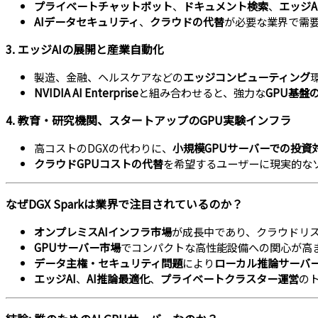
プライベートチャットボット
、
ドキュメント検索
、
エッジA
AIデータセキュリティ
、
クラウドの代替
が必要な業界で需
3.
エッジAIの展開と産業自動化
製造、金融、ヘルスケアなどの
エッジコンピューティング
NVIDIA AI Enterprise
と組み合わせると、強力な
GPU基盤
4.
教育・研究機関、スタートアップのGPU実験インフラ
高コストのDGXの代わりに、
小規模GPUサーバーでの投資
クラウドGPUコストの代替
を希望するユーザーに現実的な
なぜDGX Sparkは業界で注目されているのか？
オンプレミスAIインフラ市場
が成長中であり、クラウドリ
GPUサーバー市場
でコンパクトな高性能設備への関心が高
データ主権・セキュリティ問題
により
ローカル推論サーバ
エッジAI
、
AI推論最適化
、
プライベートクラスター運営
の