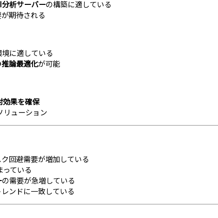
I分析サーバー
の構築に適している
要が期待される
環境に適している
の推論最適化
が可能
対効果を確保
ソリューション
スク回避需要が増加している
まっている
ー
の需要が急増している
トレンドに一致している