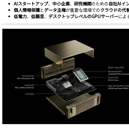
AIスタートアップ
、
中小企業
、
研究機関
のための
自社AIイ
個人情報保護
と
データ主権
が重要な環境での
クラウドの代
低電力
、
低騒音
、
デスクトップレベルのGPUサーバー
によ