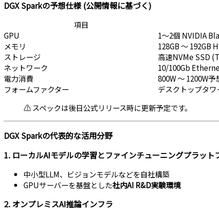
DGX Sparkの予想仕様 (公開情報に基づく)
項目
GPU
1～2個 NVIDIA B
メモリ
128GB ～ 192GB 
ストレージ
高速NVMe SSD 
ネットワーク
10/100Gb Eth
電力消費
800W ～ 1200W予
フォームファクター
デスクトップタワ
⚠️ スペックは後日公式リリース時に更新予定です。
DGX Sparkの代表的な活用分野
1.
ローカルAIモデルの学習とファインチューニングプラット
中小型LLM、ビジョンモデルなどを自社構築
GPUサーバーを基盤とした
社内AI R&D実験環境
2.
オンプレミスAI推論インフラ