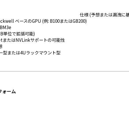
仕様 (予想または漏洩に基
lackwell ベースのGPU (例: B100またはGB200)
HBM3e
(TB単位で拡張可能)
ernetまたはNVLinkサポートの可能性
想
ー型または4Uラックマウント型
フォーム