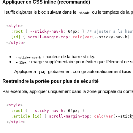
Appliquer en CSS inline (recommandé)
Il suffit d’ajouter le bloc suivant dans le
ou le template de la
<head>
<
style
>
:root
{
--sticky-nav-h
:
 64px
;
}
/* ajuster à la hau
[id]
{
scroll-margin-top
:
calc
(
var
(
--sticky-nav-h
)
 
</
style
>
: hauteur de la barre sticky.
--sticky-nav-h
: marge supplémentaire pour éviter que l’élément ne soi
+ 12px
Appliquer à
globalement corrige automatiquement
tous
[id]
Restreindre la portée pour plus de sécurité
Par exemple, appliquer uniquement dans la zone principale du cont
<
style
>
:root
{
--sticky-nav-h
:
 64px
;
}
.article [id]
{
scroll-margin-top
:
calc
(
var
(
--stick
</
style
>