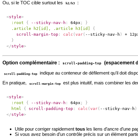
Ou, si le TOC cible surtout les
:
h2/h3
<
style
>
:root
{
--sticky-nav-h
:
 64px
;
}
.article h2[id], .article h3[id]
{
scroll-margin-top
:
calc
(
var
(
--sticky-nav-h
)
 + 12p
}
</
style
>
Option complémentaire :
(espacement de
scroll-padding-top
indique au conteneur de défilement qu’il doit dis
scroll-padding-top
En pratique,
est plus intuitif, mais combiner les de
scroll-margin-top
<
style
>
:root
{
--sticky-nav-h
:
 64px
;
}
html
{
scroll-padding-top
:
calc
(
var
(
--sticky-nav-h
)
</
style
>
Utile pour corriger rapidement
tous
les liens d’ancre d’une pa
Si vous avez besoin d’un contrôle précis sur un élément partic