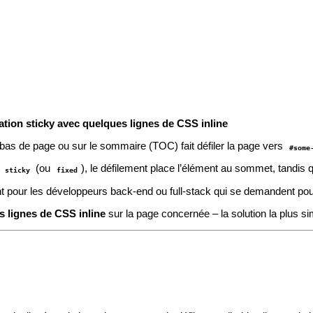
tion sticky avec quelques lignes de CSS inline
e bas de page ou sur le sommaire (TOC) fait défiler la page vers
#some
(ou
), le défilement place l’élément au sommet, tandis 
: sticky
fixed
nt pour les développeurs back‑end ou full‑stack qui se demandent pourq
s lignes de CSS inline
sur la page concernée – la solution la plus si