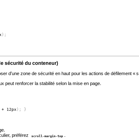
x
)
;
 sécurité du conteneur)
poser d’une zone de sécurité en haut pour les actions de défilement « 
ux peut renforcer la stabilité selon la mise en page.
 + 12px
)
;
}
ge.
ulier, préférez
.
scroll-margin-top