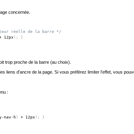
 page concernée.
teur réelle de la barre */
+ 12px
)
;
}
t trop proche de la barre (au choix).
les liens d’ancre de la page. Si vous préférez limiter l’effet, vous p
enu :
y-nav-h
)
 + 12px
)
;
}