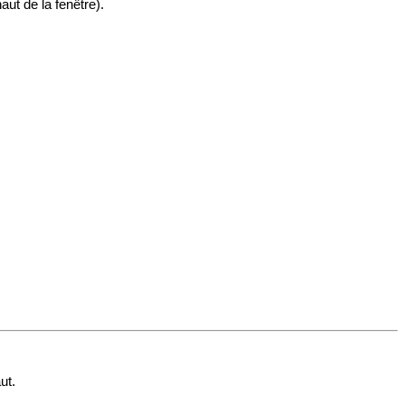
aut de la fenêtre).
ut.