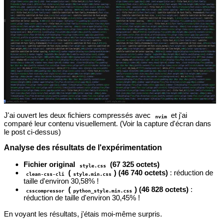
J'ai ouvert les deux fichiers compressés avec
et j'ai
nvim
comparé leur contenu visuellement. (Voir la capture d'écran dans
le post ci-dessus)
Analyse des résultats de l'expérimentation
Fichier original
(67 325 octets)
style.css
(
) (46 740 octets)
: réduction de
clean-css-cli
style.min.css
taille d'environ 30,58% !
(
) (46 828 octets)
:
csscompressor
python_style.min.css
réduction de taille d'environ 30,45% !
En voyant les résultats, j'étais moi-même surpris.