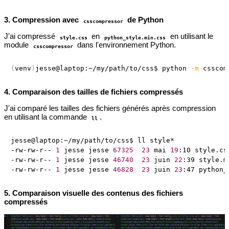
3. Compression avec
de Python
csscompressor
J'ai compressé
en
en utilisant le
style.css
python_style.min.css
module
dans l'environnement Python.
csscompressor
(
venv
)
jesse@laptop:~/my/path/to/css$ python 
-m
 csscom
4. Comparaison des tailles de fichiers compressés
J'ai comparé les tailles des fichiers générés après compression
en utilisant la commande
.
ll
jesse@laptop:~/my/path/to/css$ ll style*

-rw-rw-r-- 
1
 jesse jesse 
67325
23
 mai 
19
:10 style.cs
-rw-rw-r-- 
1
 jesse jesse 
46740
23
 juin 
22
:39 style.m
-rw-rw-r-- 
1
 jesse jesse 
46828
23
 juin 
23
:47 python_
5. Comparaison visuelle des contenus des fichiers
compressés