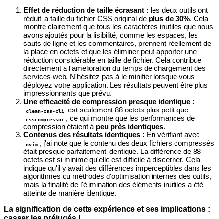
Effet de réduction de taille écrasant :
les deux outils ont
réduit la taille du fichier CSS original de
plus de 30%
. Cela
montre clairement que tous les caractères inutiles que nous
avons ajoutés pour la lisibilité, comme les espaces, les
sauts de ligne et les commentaires, prennent réellement de
la place en octets et que les éliminer peut apporter une
réduction considérable en taille de fichier. Cela contribue
directement à l'amélioration du temps de chargement des
services web. N'hésitez pas à le minifier lorsque vous
déployez votre application. Les résultats peuvent être plus
impressionnants que prévu.
Une efficacité de compression presque identique :
est seulement 88 octets plus petit que
clean-css-cli
, ce qui montre que les performances de
csscompressor
compression étaient à
peu près identiques
.
Contenus des résultats identiques :
En vérifiant avec
, j'ai noté que le contenu des deux fichiers compressés
nvim
était presque parfaitement identique. La différence de 88
octets est si minime qu'elle est difficile à discerner. Cela
indique qu'il y avait des différences imperceptibles dans les
algorithmes ou méthodes d'optimisation internes des outils,
mais la finalité de l'élimination des éléments inutiles a été
atteinte de manière identique.
La signification de cette expérience et ses implications :
casser les préjugés !