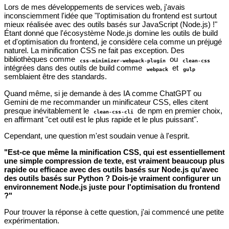
Lors de mes développements de services web, j'avais
inconsciemment l'idée que "l'optimisation du frontend est surtout
mieux réalisée avec des outils basés sur JavaScript (Node.js) !"
Étant donné que l'écosystème Node.js domine les outils de build
et d'optimisation du frontend, je considère cela comme un préjugé
naturel. La minification CSS ne fait pas exception. Des
bibliothèques comme
ou
css-minimizer-webpack-plugin
clean-css
intégrées dans des outils de build comme
et
webpack
gulp
semblaient être des standards.
Quand même, si je demande à des IA comme ChatGPT ou
Gemini de me recommander un minificateur CSS, elles citent
presque inévitablement le
de npm en premier choix,
clean-css-cli
en affirmant "cet outil est le plus rapide et le plus puissant".
Cependant, une question m'est soudain venue à l'esprit.
"Est-ce que même la minification CSS, qui est essentiellement
une simple compression de texte, est vraiment beaucoup plus
rapide ou efficace avec des outils basés sur Node.js qu'avec
des outils basés sur Python ? Dois-je vraiment configurer un
environnement Node.js juste pour l'optimisation du frontend
?"
Pour trouver la réponse à cette question, j'ai commencé une petite
expérimentation.