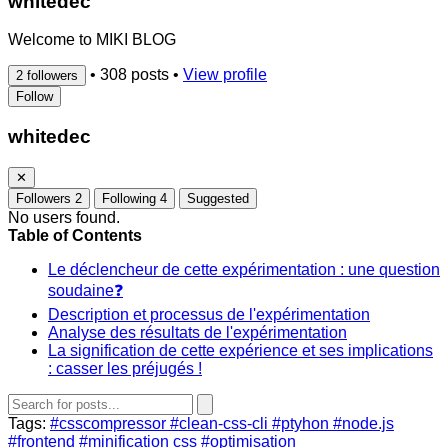
whitedec
Welcome to MIKI BLOG
•
308 posts
•
View profile
2 followers
Follow
whitedec
✕
Followers
2
Following
4
Suggested
No users found.
Table of Contents
Le déclencheur de cette expérimentation : une question
soudaine❓
Description et processus de l'expérimentation
Analyse des résultats de l'expérimentation
La signification de cette expérience et ses implications
: casser les préjugés !
Tags:
#csscompressor
#clean-css-cli
#ptyhon
#node.js
#frontend
#minification css
#optimisation