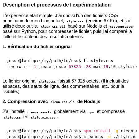
Description et processus de l'expérimentation
L'expérience était simple. J'ai choisi l'un des fichiers CSS
principaux de mon blog actuel,
(environ 67 Ko), et j'ai
style.css
utilisé deux outils,
basé sur Node.js et
clean-css-cli
csscompressor
basé sur Python, pour compresser le fichier, puis j'ai comparé la
taille et le contenu des résultats obtenus.
1. Vérification du fichier original
jesse@laptop:~/my/path/to/css$ ll style.css

-rw-rw-r-- 
1
 jesse jesse 
67325
23
 mai 
19
Le fichier original
faisait 67 325 octets. (Il incluait des
style.css
espaces, des sauts de ligne, des commentaires, etc. pour la
lisibilité.)
2. Compression avec
de Node.js
clean-css-cli
J'ai installé
globalement via
et compressé
clean-css-cli
npm
en
.
style.css
style.min.css
jesse@laptop:~/my/path/to/css$ 
npm
install
-g
 clean-cs
jesse@laptop:~/my/path/to/css$ cleancss 
-o