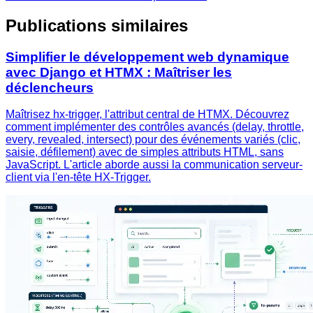
Publications similaires
Simplifier le développement web dynamique
avec Django et HTMX : Maîtriser les
déclencheurs
Maîtrisez hx-trigger, l'attribut central de HTMX. Découvrez
comment implémenter des contrôles avancés (delay, throttle,
every, revealed, intersect) pour des événements variés (clic,
saisie, défilement) avec de simples attributs HTML, sans
JavaScript. L'article aborde aussi la communication serveur-
client via l'en-tête HX-Trigger.